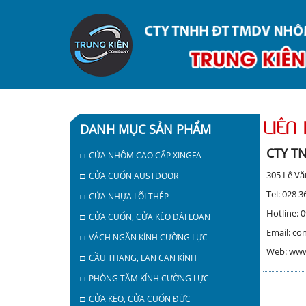
LIÊN 
DANH MỤC SẢN PHẨM
CTY T
□ CỬA NHÔM CAO CẤP XINGFA
305 Lê Vă
□ CỬA CUỐN AUSTDOOR
Tel: 028 
□ CỬA NHỰA LÕI THÉP
Hotline: 
□ CỬA CUỐN, CỬA KÉO ĐÀI LOAN
Email: c
□ VÁCH NGĂN KÍNH CƯỜNG LỰC
Web: www
□ CẦU THANG, LAN CAN KÍNH
□ PHÒNG TẮM KÍNH CƯỜNG LỰC
□ CỬA KÉO, CỬA CUỐN ĐỨC