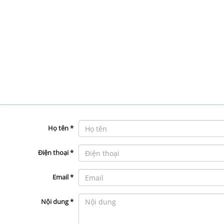
Họ tên
*
Điện thoại
*
Email
*
Nội dung
*