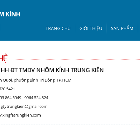
TRANG CHỦ
GIỚI THIỆU
SẢN PHẨM
HỆ
NHH ĐT TMDV NHÔM KÍNH TRUNG KIÊN
n Quới, phường Bình Trị Đông, TP.HCM
3620 5421
093 864 5949 - 0964 524 824
ongtytrungkien@gmail.com
.xingfatrungkien.com