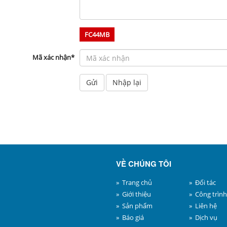
FC44MB
Mã xác nhận
*
Gửi
Nhập lại
VỀ CHÚNG TÔI
» Trang chủ
» Đối tác
» Giới thiệu
» Công trình
» Sản phẩm
» Liên hệ
» Báo giá
» Dịch vụ