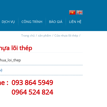
DỊCH VỤ
CÔNG TRÌNH
BÁO GIÁ
LIÊN HỆ
Trang chủ
/
sản phẩm
/
Cửa nhựa lõi thép
/
ựa lõi thép
hua_loi_thep
hệ
ne :
093 864 5949
0964 524 824