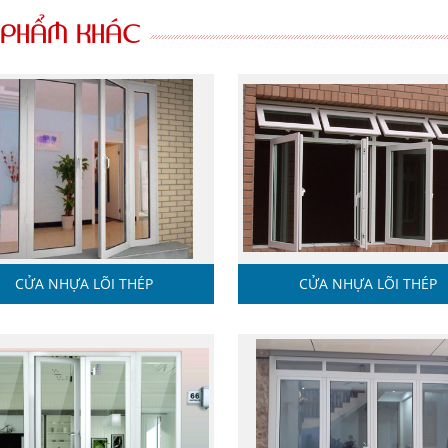
 PHẨM KHÁC
CỬA NHỰA LÕI THÉP
CỬA NHỰA LÕI THÉP