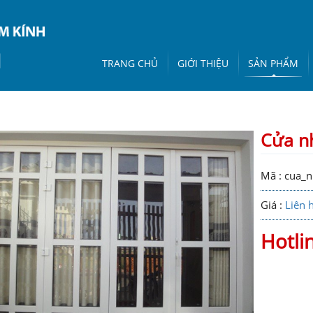
TRANG CHỦ
GIỚI THIỆU
SẢN PHẨM
Cửa nh
Mã : cua_n
Giá :
Liên 
Hotli