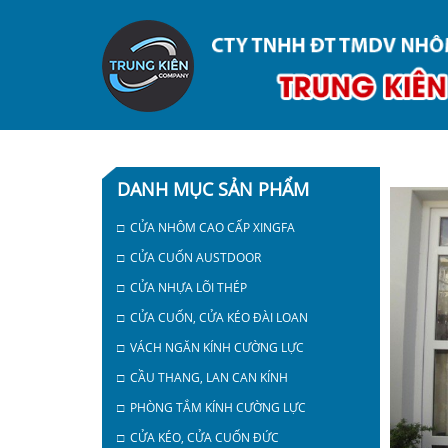
DANH MỤC SẢN PHẨM
□ CỬA NHÔM CAO CẤP XINGFA
□ CỬA CUỐN AUSTDOOR
□ CỬA NHỰA LÕI THÉP
□ CỬA CUỐN, CỬA KÉO ĐÀI LOAN
□ VÁCH NGĂN KÍNH CƯỜNG LỰC
□ CẦU THANG, LAN CAN KÍNH
□ PHÒNG TẮM KÍNH CƯỜNG LỰC
□ CỬA KÉO, CỬA CUỐN ĐỨC