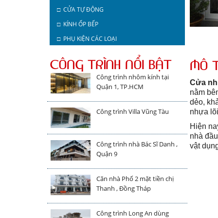
□ CỬA TỰ ĐỘNG
□ KÍNH ỐP BẾP
□ PHỤ KIỆN CÁC LOẠI
CÔNG TRÌNH NỔI BẬT
MÔ 
Công trình nhôm kính tại
Cửa nhự
Quận 1, TP.HCM
nằm bên
dẻo, kh
Công trình Villa Vũng Tàu
nhựa lõi
Hiện na
nhà đầu
Công trình nhà Bác Sĩ Danh ,
vật dụng
Quận 9
Căn nhà Phố 2 mặt tiền chị
Thanh , Đồng Tháp
Công trình Long An dùng