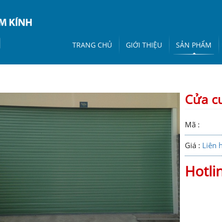
TRANG CHỦ
GIỚI THIỆU
SẢN PHẨM
Cửa cu
Mã :
Giá :
Liên 
Hotli