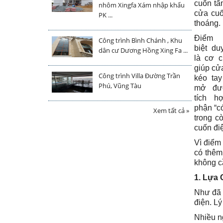
cuốn tấ
nhôm Xingfa Xám nhập khẩu
cửa cu
PK ...
thoáng.
Điểm 
Công trình Bình Chánh , Khu
biệt du
dân cư Dương Hồng Xing Fa ...
là cơ 
giúp cử
Công trình Villa Đường Trần
kéo ta
Phú, Vũng Tàu
mở đư
tích h
phận “c
Xem tất cả »
trong c
cuốn đi
Vì điểm 
có thêm
không cầ
1. Lựa 
Như đã 
điện. Lý
Nhiều n