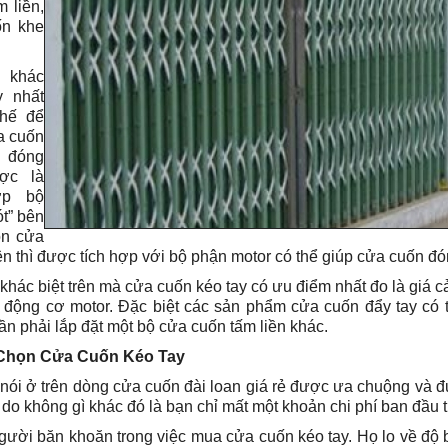
m liền,
ốn khe
khác
y nhất
chế để
a cuốn
y đóng
ợc là
ợp bộ
ót” bên
òn cửa
ện thì được tích hợp với bộ phận motor có thể giúp cửa cuốn đó
khác biệt trên mà cửa cuốn kéo tay có ưu điểm nhất đo là giá cả
 động cơ motor. Đặc biệt các sản phẩm cửa cuốn đẩy tay có
n phải lắp đặt một bộ cửa cuốn tấm liền khác.
Chọn Cửa Cuốn Kéo Tay
nói ở trên dòng cửa cuốn đài loan giá rẻ được ưa chuộng và đ
 do không gì khác đó là bạn chỉ mất một khoản chi phí ban đầu 
gười băn khoăn trong việc mua cửa cuốn kéo tay. Họ lo về độ