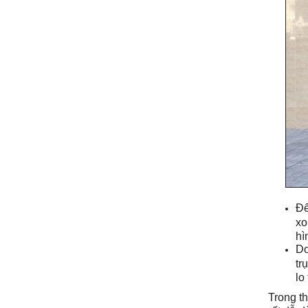
Để
xo
hì
Do
tr
lo
Trong t