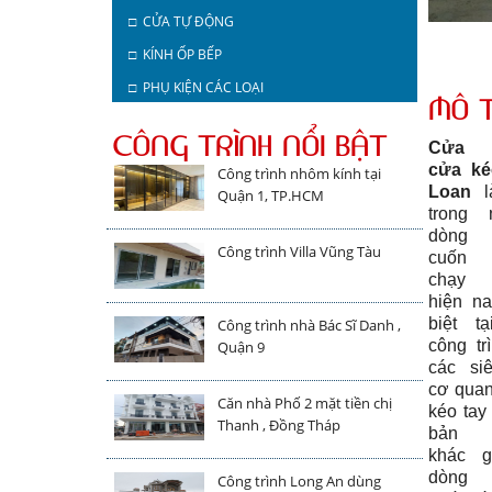
□ CỬA TỰ ĐỘNG
□ KÍNH ỐP BẾP
□ PHỤ KIỆN CÁC LOẠI
MÔ 
CÔNG TRÌNH NỔI BẬT
Cửa c
cửa ké
Công trình nhôm kính tại
Loan
l
Quận 1, TP.HCM
trong 
dòng
Công trình Villa Vũng Tàu
cuốn
chạy 
hiện n
biệt t
Công trình nhà Bác Sĩ Danh ,
công tr
Quận 9
các siê
cơ qua
Căn nhà Phố 2 mặt tiền chị
kéo tay
Thanh , Đồng Tháp
bản k
khác g
dòng
Công trình Long An dùng