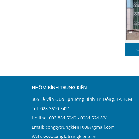
C
NHÔM KÍNH TRUNG KIÊN
305 Lê Văn Quới, phường Bình Trị Đông, TP.HCM
Tel: 028 3620 5421
Hotline: 093 864 5949 - 0964 524 824
Email: congtytrungkien1006@gmail.com
Web: www.xingfatrungkien.com