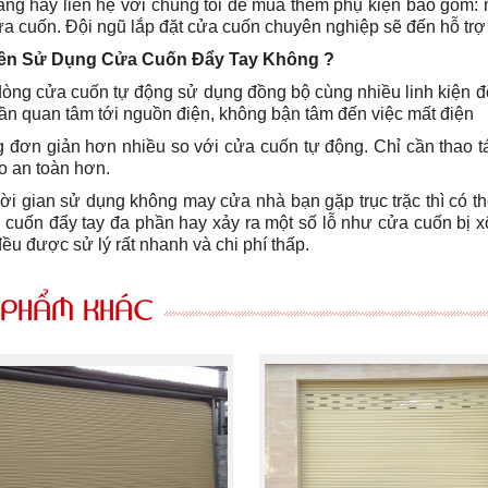
dàng hãy liên hệ với chúng tôi để mua thêm phụ kiện bao gồm: 
ửa cuốn. Đội ngũ lắp đặt cửa cuốn chuyên nghiệp sẽ đến hỗ trợ
Nên Sử Dụng Cửa Cuốn Đẩy Tay Không ?
dòng cửa cuốn tự động sử dụng đồng bộ cùng nhiều linh kiện đ
ần quan tâm tới nguồn điện, không bận tâm đến việc mất điện
 đơn giản hơn nhiều so với cửa cuốn tự động. Chỉ cần thao t
o an toàn hơn.
ời gian sử dụng không may cửa nhà bạn gặp trục trặc thì có th
 cuốn đẩy tay đa phần hay xảy ra một số lỗ như cửa cuốn bị
đều được sử lý rất nhanh và chi phí thấp.
 PHẨM KHÁC