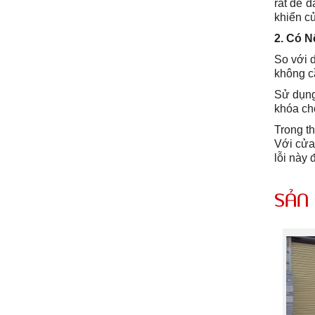
rất dễ 
khiển c
2. Có 
So với 
không c
Sử dụng
khóa ch
Trong th
Với cửa
lỗi này 
SẢN