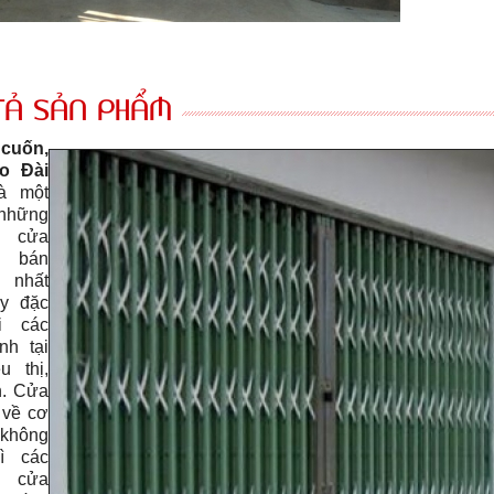
TẢ SẢN PHẨM
uốn,
o Đài
à một
những
 cửa
 bán
nhất
ay đặc
ại các
ình tại
u thị,
n. Cửa
 về cơ
hông
ì các
 cửa