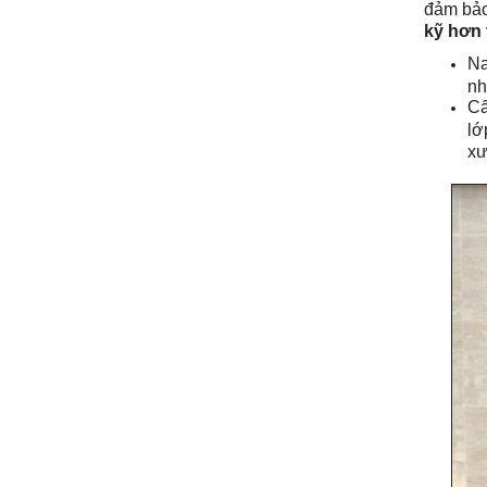
đảm bảo
kỹ hơn 
Na
nh
Cấ
lớ
xư