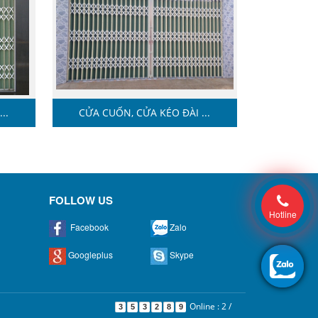
..
CỬA CUỐN, CỬA KÉO ĐÀI ...
FOLLOW US
Hotline
Facebook
Zalo
Googleplus
Skype
Online : 2
/
3
5
3
2
8
9