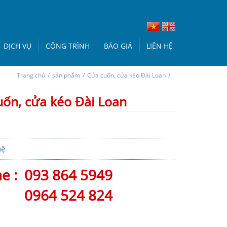
DỊCH VỤ
CÔNG TRÌNH
BÁO GIÁ
LIÊN HỆ
Trang chủ
/
sản phẩm
/
Cửa cuốn, cửa kéo Đài Loan
/
ốn, cửa kéo Đài Loan
hệ
ne :
093 864 5949
0964 524 824