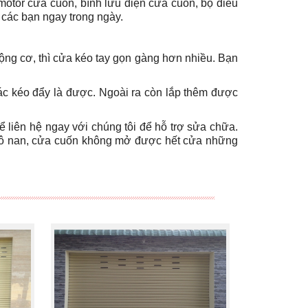
motor cửa cuốn, bình lưu điện cửa cuốn, bộ điều
 các bạn ngay trong ngày.
ộng cơ, thì cửa kéo tay gọn gàng hơn nhiều. Bạn
ác kéo đẩy là được. Ngoài ra còn lắp thêm được
ể liên hệ ngay với chúng tôi để hỗ trợ sửa chữa.
 xô nan, cửa cuốn không mở được hết cửa những