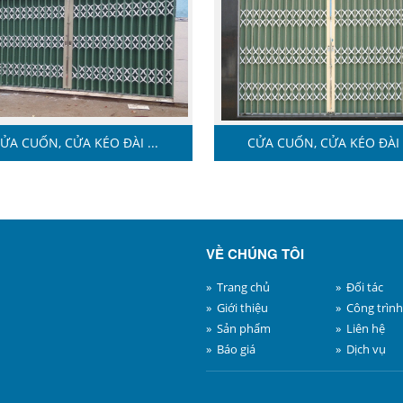
ỬA CUỐN, CỬA KÉO ĐÀI ...
CỬA CUỐN, CỬA KÉO ĐÀI .
VỀ CHÚNG TÔI
» Trang chủ
» Đối tác
» Giới thiệu
» Công trình
» Sản phẩm
» Liên hệ
» Báo giá
» Dịch vụ