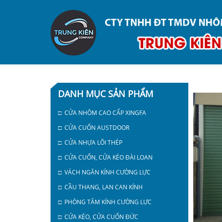
DANH MỤC SẢN PHẨM
□ CỬA NHÔM CAO CẤP XINGFA
□ CỬA CUỐN AUSTDOOR
□ CỬA NHỰA LÕI THÉP
□ CỬA CUỐN, CỬA KÉO ĐÀI LOAN
□ VÁCH NGĂN KÍNH CƯỜNG LỰC
□ CẦU THANG, LAN CAN KÍNH
□ PHÒNG TẮM KÍNH CƯỜNG LỰC
□ CỬA KÉO, CỬA CUỐN ĐỨC