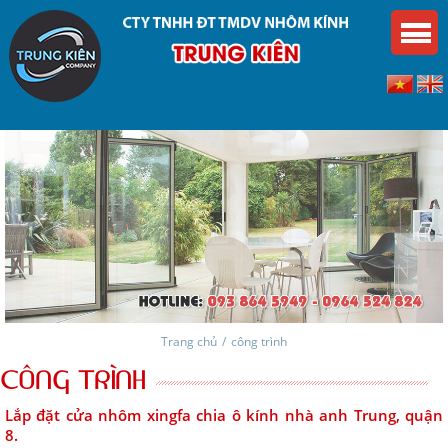
Trang chủ
/
công trình
CÔNG TRÌNH
Lắp đặt cửa nhôm xingfa chia ô kính nhà anh Trung, quận
8.