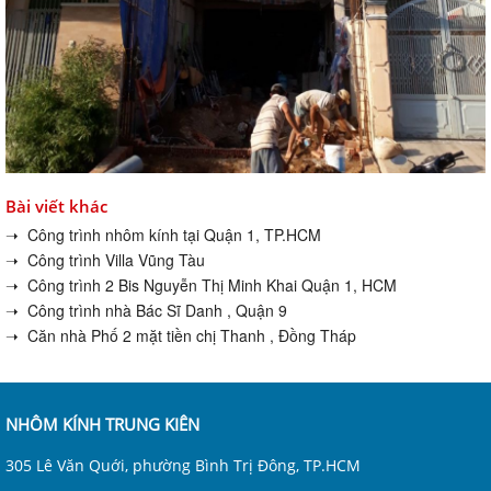
Bài viết khác
➝ Công trình nhôm kính tại Quận 1, TP.HCM
➝ Công trình Villa Vũng Tàu
➝ Công trình 2 Bis Nguyễn Thị Minh Khai Quận 1, HCM
➝ Công trình nhà Bác Sĩ Danh , Quận 9
➝ Căn nhà Phố 2 mặt tiền chị Thanh , Đồng Tháp
NHÔM KÍNH TRUNG KIÊN
305 Lê Văn Quới, phường Bình Trị Đông, TP.HCM