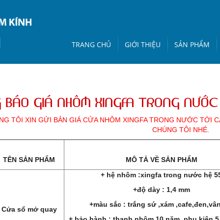
TRANG CHỦ
GIỚI THIỆU
SẢN PHẨM
 BÁO GIÁ NHÔM XINGFA TRONG NƯỚC
NG TÔI XIN GỬI BẢN GIÁ CỬA NHÔM XINGFA TRONG NƯỚC TỚI 
CHÚNG TÔI NHÉ.
TÊN SẢN PHẨM
MÔ TẢ VỀ SẢN PHẨM
+ hệ nhôm :xingfa trong nước hệ 5
+độ dày : 1,4 mm
+màu sắc : trắng sứ ,xám ,cafe,đen,vân
Cửa sổ mở quay
+ bảo hành : thanh nhôm 10 năm, phụ kiện 5