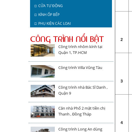
□ CỬA TỰ ĐỘNG
□ KÍNH ỐP BẾP
□ PHỤ KIỆN CÁC LOẠI
CÔNG TRÌNH NỔI BẬT
2
Công trình nhôm kính tại
Quận 1, TP.HCM
Công trình Villa Vũng Tàu
3
Công trình nhà Bác Sĩ Danh ,
Quận 9
Căn nhà Phố 2 mặt tiền chị
Thanh , Đồng Tháp
4
Công trình Long An dùng