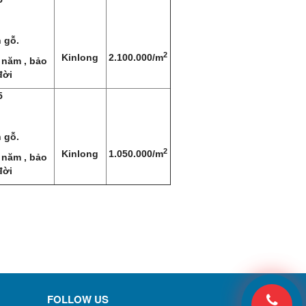
 gỗ.
2
Kinlong
2.100.000/m
 năm , bảo
đời
5
 gỗ.
2
Kinlong
1.050.000/m
 năm , bảo
đời
FOLLOW US