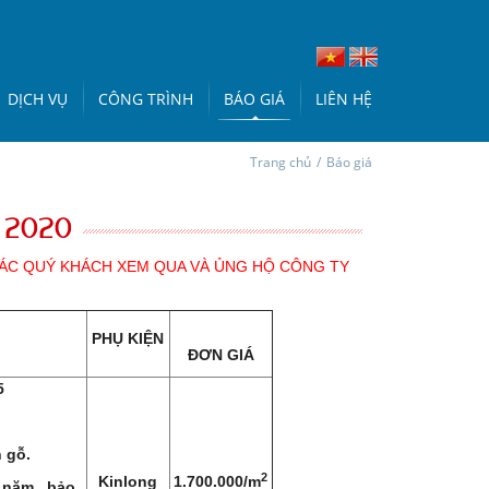
DỊCH VỤ
CÔNG TRÌNH
BÁO GIÁ
LIÊN HỆ
Trang chủ
/
Báo giá
 2020
CÁC QUÝ KHÁCH XEM QUA VÀ ỦNG HỘ CÔNG TY
PHỤ KIỆN
ĐƠN GIÁ
5
 gỗ.
2
Kinlong
1.700.000/m
 năm , bảo