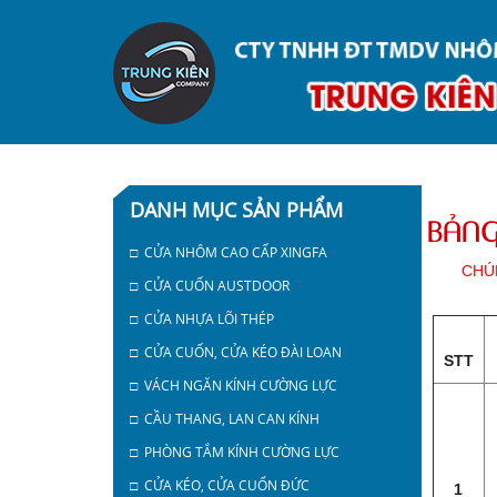
DANH MỤC SẢN PHẨM
BẢNG
□ CỬA NHÔM CAO CẤP XINGFA
CHÚ
□ CỬA CUỐN AUSTDOOR
□ CỬA NHỰA LÕI THÉP
□ CỬA CUỐN, CỬA KÉO ĐÀI LOAN
STT
□ VÁCH NGĂN KÍNH CƯỜNG LỰC
□ CẦU THANG, LAN CAN KÍNH
□ PHÒNG TẮM KÍNH CƯỜNG LỰC
□ CỬA KÉO, CỬA CUỐN ĐỨC
1