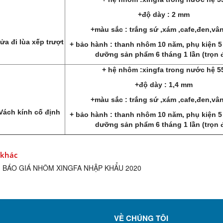
+độ dày : 2 mm
+màu sắc : trắng sứ ,xám ,cafe,đen,vân
ửa đi lùa xếp trượt
+ bảo hành : thanh nhôm 10 năm, phụ kiện 5
dưỡng sản phẩm 6 tháng 1 lần (trọn 
+ hệ nhôm :xingfa
trong nước
hệ 5
+độ dày : 1,4 mm
+màu sắc : trắng sứ ,xám ,cafe,đen,vân
Vách kính cố định
+ bảo hành : thanh nhôm 10 năm, phụ kiện 5
dưỡng sản phẩm 6 tháng 1 lần (trọn 
 khác
BÁO GIÁ NHÔM XINGFA NHẬP KHẨU 2020
VỀ CHÚNG TÔI