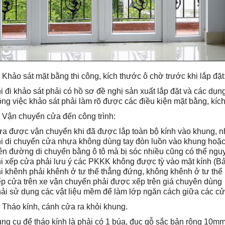
Khảo sát mặt bằng thi công, kích thước ô chờ trước khi lắp đặt
i đi khảo sát phải có hồ sơ đề nghị sản xuất lắp đặt và các dụn
ng việc khảo sát phải làm rõ được các điều kiện mặt bằng, kíc
 Vận chuyển cửa đến công trình:
a được vận chuyển khi đã được lắp toàn bộ kính vào khung, n
i di chuyển cửa nhựa không dùng tay đòn luồn vào khung hoặ
ên đường di chuyển bằng ô tô mà bị sóc nhiều cũng có thể ngu
i xếp cửa phải lưu ý các PKKK không được tỳ vào mặt kính (Bản
i khênh phải khênh ở tư thế thẳng đứng, không khênh ở tư thế
p cửa trên xe vận chuyển phải được xếp trên giá chuyên dùng
ải sử dụng các vật liệu mềm để làm lớp ngăn cách giữa các cử
 Tháo kính, cánh cửa ra khỏi khung.
ng cụ để tháo kính là phải có 1 búa, đục gỗ sắc bản rộng 10mm 