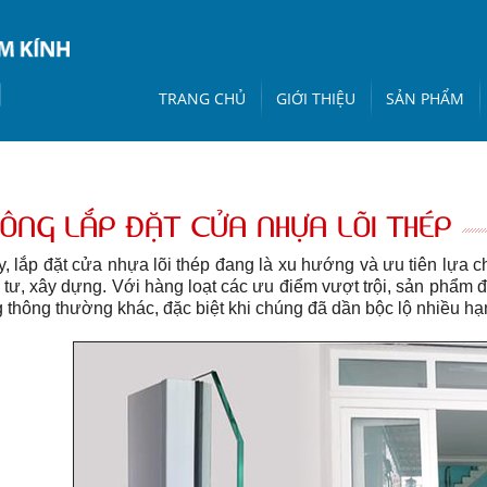
TRANG CHỦ
GIỚI THIỆU
SẢN PHẨM
CÔNG LẮP ĐẶT CỬA NHỰA LÕI THÉP
y, lắp đặt cửa nhựa lõi thép đang là xu hướng và ưu tiên lựa
 tư, xây dựng. Với hàng loạt các ưu điểm vượt trội, sản phẩm 
 thông thường khác, đặc biệt khi chúng đã dần bộc lộ nhiều hạn 