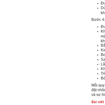
Đư
Dù
kh
Bước 4:
Đư
Kh
mặ
kh
Bắ
Ki
Bơ
Sa
Lắ
Kh
Tr
Bó
Mỗi quy 
đặt nhô
và sự h
Bài viết