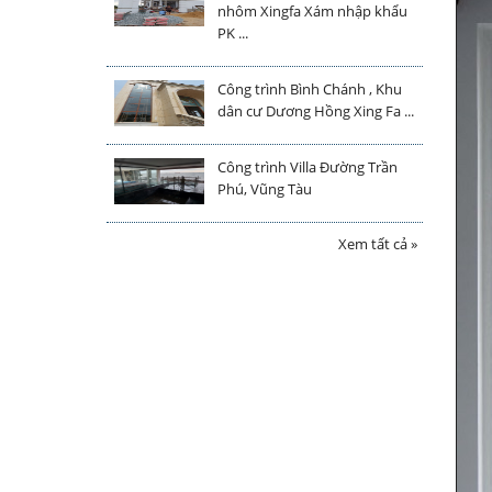
nhôm Xingfa Xám nhập khẩu
PK ...
Công trình Bình Chánh , Khu
dân cư Dương Hồng Xing Fa ...
Công trình Villa Đường Trần
Phú, Vũng Tàu
Xem tất cả »