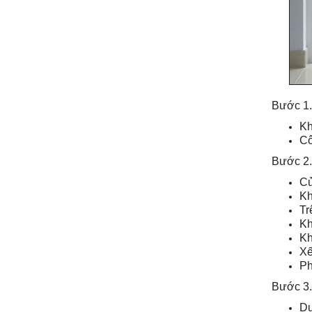
Bước 1. 
Kh
Cô
Bước 2.
Cử
Kh
Tr
Kh
Kh
Xế
Ph
Bước 3.
Dụ