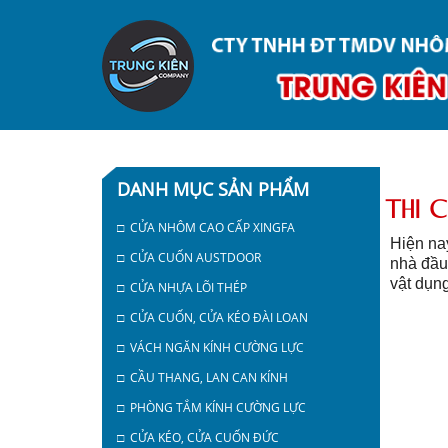
DANH MỤC SẢN PHẨM
THI 
□ CỬA NHÔM CAO CẤP XINGFA
Hiện na
□ CỬA CUỐN AUSTDOOR
nhà đầu
vật dụng
□ CỬA NHỰA LÕI THÉP
□ CỬA CUỐN, CỬA KÉO ĐÀI LOAN
□ VÁCH NGĂN KÍNH CƯỜNG LỰC
□ CẦU THANG, LAN CAN KÍNH
□ PHÒNG TẮM KÍNH CƯỜNG LỰC
□ CỬA KÉO, CỬA CUỐN ĐỨC