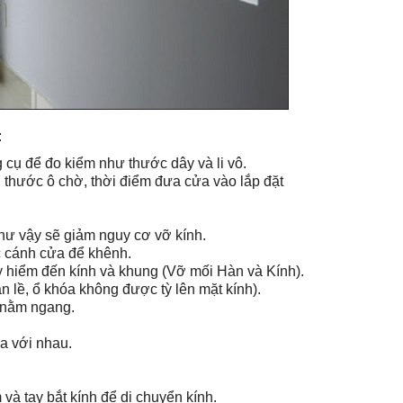
:
g cụ để đo kiểm như thước dây và li vô.
h thước ô chờ, thời điểm đưa cửa vào lắp đặt
hư vậy sẽ giảm nguy cơ vỡ kính.
c cánh cửa để khênh.
y hiểm đến kính và khung (Vỡ mối Hàn và Kính).
 lề, ổ khóa không được tỳ lên mặt kính).
 nằm ngang.
a với nhau.
và tay bắt kính để di chuyển kính.