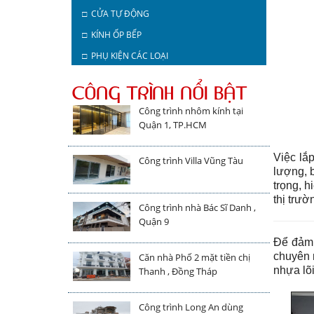
□ CỬA TỰ ĐỘNG
□ KÍNH ỐP BẾP
□ PHỤ KIỆN CÁC LOẠI
CÔNG TRÌNH NỔI BẬT
Công trình nhôm kính tại
Quận 1, TP.HCM
Việc lắ
Công trình Villa Vũng Tàu
lượng, 
trọng, 
thị trườ
Công trình nhà Bác Sĩ Danh ,
Quận 9
Để đảm 
chuyên 
Căn nhà Phố 2 mặt tiền chị
nhựa lõi
Thanh , Đồng Tháp
Công trình Long An dùng