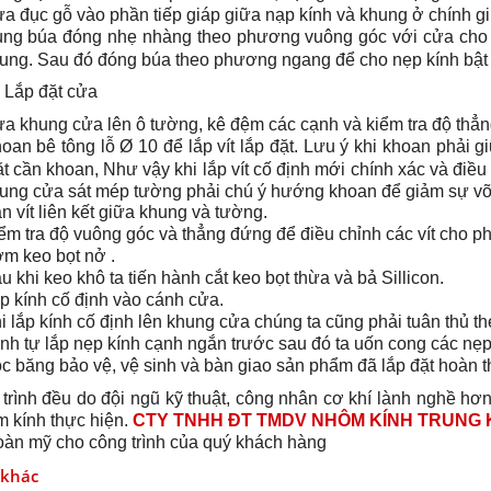
a đục gỗ vào phần tiếp giáp giữa nạp kính và khung ở chính gi
ng búa đóng nhẹ nhàng theo phương vuông góc với cửa cho đ
ung. Sau đó đóng búa theo phương ngang để cho nẹp kính bật r
 Lắp đặt cửa
a khung cửa lên ô tường, kê đệm các cạnh và kiểm tra độ thẳn
oan bê tông lỗ Ø 10 để lắp vít lắp đặt. Lưu ý khi khoan phải 
t cần khoan, Như vậy khi lắp vít cố định mới chính xác và điều
ung cửa sát mép tường phải chú ý hướng khoan để giảm sự v
n vít liên kết giữa khung và tường.
ểm tra độ vuông góc và thẳng đứng để điều chỉnh các vít cho p
m keo bọt nở .
u khi keo khô ta tiến hành cắt keo bọt thừa và bả Sillicon.
p kính cố định vào cánh cửa.
i lắp kính cố định lên khung cửa chúng ta cũng phải tuân thủ t
ình tự lắp nẹp kính cạnh ngắn trước sau đó ta uốn cong các nẹp d
c băng bảo vệ, vệ sinh và bàn giao sản phẩm đã lắp đặt hoàn t
trình đều do đội ngũ kỹ thuật, công nhân cơ khí lành nghề hơn
m kính thực hiện.
CTY TNHH ĐT TMDV NHÔM KÍNH TRUNG 
oàn mỹ cho công trình của quý khách hàng
 khác