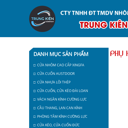
PHỤ 
DANH MỤC SẢN PHẨM
□ CỬA NHÔM CAO CẤP XINGFA
□ CỬA CUỐN AUSTDOOR
□ CỬA NHỰA LÕI THÉP
□ CỬA CUỐN, CỬA KÉO ĐÀI LOAN
□ VÁCH NGĂN KÍNH CƯỜNG LỰC
□ CẦU THANG, LAN CAN KÍNH
□ PHÒNG TẮM KÍNH CƯỜNG LỰC
□ CỬA KÉO, CỬA CUỐN ĐỨC