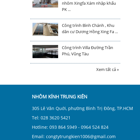
nhôm Xingfa Xám nhập khẩu
PK ...
Công trình Bình Chánh , Khu
dân cư Dương Hồng Xing Fa ...
Công trình Villa Đường Trần
Phú, Vũng Tàu
Xem tất cả »
NHÔM KÍNH TRUNG KIÊN
305 Lê Văn Quới, phường Bình Trị Đông, TP.HCM
Tel: 028 3620 5421
Hotline: 093 864 5949 - 0964 524 824
Email: congtytrungkien1006@gmail.com