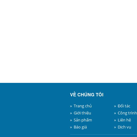
VỀ CHÚNG TÔI
» Trang chủ
» Đối tác
» Giới thiệu
» Công trình
» Sản phẩm
» Liên hệ
» Báo giá
» Dịch vụ