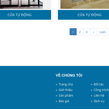
CỬA TỰ ĐỘNG
CỬA TỰ ĐỘNG
1
2
3
>
Last ›
VỀ CHÚNG TÔI
» Trang chủ
» Đối tác
» Giới thiệu
» Công trình
» Sản phẩm
» Liên hệ
» Báo giá
» Dịch vụ