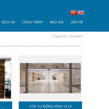
DỊCH VỤ
CÔNG TRÌNH
BÁO GIÁ
LIÊN HỆ
Trang chủ
/
sản phẩm
...
CỬA TỰ ĐỘNG KÍNH 12 LY