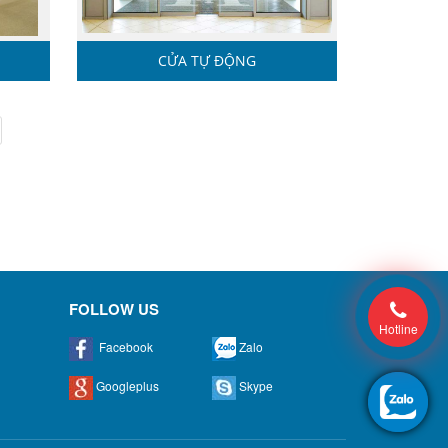
CỬA TỰ ĐỘNG
FOLLOW US
Hotline
Facebook
Zalo
Googleplus
Skype