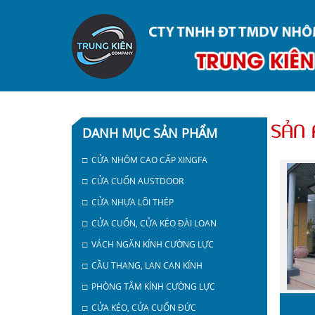
SẢN 
DANH MỤC SẢN PHẨM
□ CỬA NHÔM CAO CẤP XINGFA
□ CỬA CUỐN AUSTDOOR
□ CỬA NHỰA LÕI THÉP
□ CỬA CUỐN, CỬA KÉO ĐÀI LOAN
□ VÁCH NGĂN KÍNH CƯỜNG LỰC
□ CẦU THANG, LAN CAN KÍNH
□ PHÒNG TẮM KÍNH CƯỜNG LỰC
□ CỬA KÉO, CỬA CUỐN ĐỨC