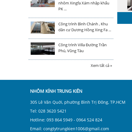
nhôm Xingfa Xám nhập khẩu
PK ...
Công trình Bình Chánh , Khu
dân cư Dương Hồng Xing Fa ...
Công trình Villa Đường Trần
Phú, Vũng Tàu
Xem tất cả »
NHÔM KÍNH TRUNG KIÊN
305 Lê Văn Quới, phường Bình Trị Đông, TP.HCM
Tel: 028 3620 5421
Hotline: 093 864 5949 - 0964 524 824
Email: congtytrungkien1006@gmail.com