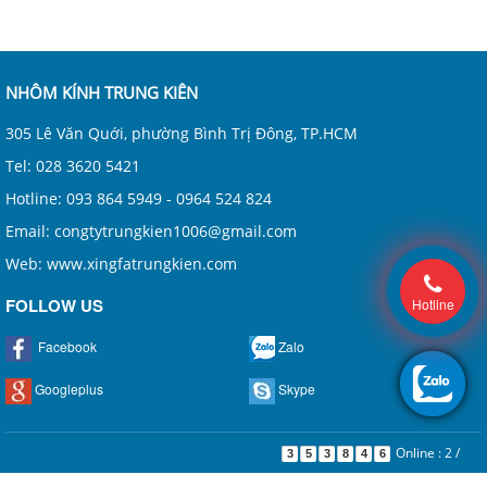
NHÔM KÍNH TRUNG KIÊN
305 Lê Văn Quới, phường Bình Trị Đông, TP.HCM
Tel: 028 3620 5421
Hotline: 093 864 5949 - 0964 524 824
Email: congtytrungkien1006@gmail.com
Web: www.xingfatrungkien.com
FOLLOW US
Hotline
Facebook
Zalo
Googleplus
Skype
Online : 2
/
3
5
3
8
4
6