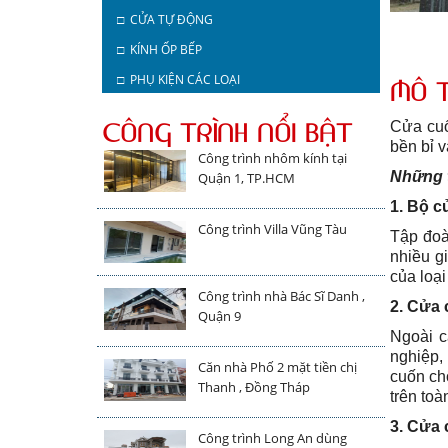
□ CỬA TỰ ĐỘNG
□ KÍNH ỐP BẾP
□ PHỤ KIỆN CÁC LOẠI
MÔ 
CÔNG TRÌNH NỔI BẬT
Cửa cuố
bền bỉ 
Công trình nhôm kính tại
Những t
Quận 1, TP.HCM
1. Bộ c
Công trình Villa Vũng Tàu
Tập đoà
nhiều g
của loại
Công trình nhà Bác Sĩ Danh ,
2. Cửa 
Quận 9
Ngoài c
nghiệp,
Căn nhà Phố 2 mặt tiền chị
cuốn ch
Thanh , Đồng Tháp
trên to
3. Cửa 
Công trình Long An dùng