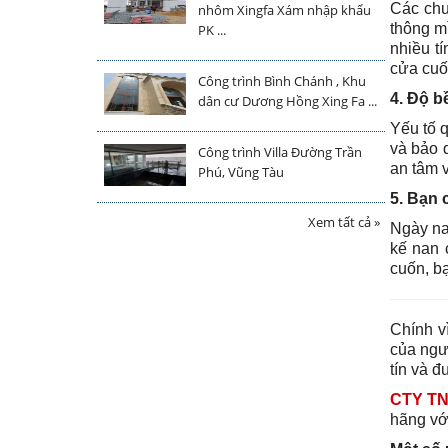
Các chu
nhôm Xingfa Xám nhập khẩu
thông m
PK ...
nhiều t
cửa cuố
Công trình Bình Chánh , Khu
4. Độ b
dân cư Dương Hồng Xing Fa ...
Yếu tố 
và bảo 
Công trình Villa Đường Trần
an tâm 
Phú, Vũng Tàu
5. Bạn 
Xem tất cả »
Ngày na
kế nan 
cuốn, b
Chính v
của ngư
tín và 
CTY T
hãng với