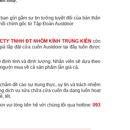
đến như:
 bạn gửi gắm sự tin tưởng tuyệt đối của bản thân
hối chính gốc từ Tập Đoàn Austdoor
CTY TNHH ĐT NHÔM KÍNH TRUNG KIÊN
còn
giá lắp đặt cửa cuốn Austdoor tại đây luôn được
về định tính và định lượng. Nhân viên sẽ dựa theo
 người mua về cả sản phẩm lẫn giá cả.
hâm đề cao sự trung thực, uy tín và trách nhiệm
ng dịch vụ sửa chữa cửa cuốn đa dạng luôn hoạt
, tết.
n vui lòng liên hệ với chúng tôi qua hotline:
093