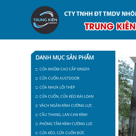
DANH MỤC SẢN PHẨM
□ CỬA NHÔM CAO CẤP XINGFA
□ CỬA CUỐN AUSTDOOR
□ CỬA NHỰA LÕI THÉP
□ CỬA CUỐN, CỬA KÉO ĐÀI LOAN
□ VÁCH NGĂN KÍNH CƯỜNG LỰC
□ CẦU THANG, LAN CAN KÍNH
□ PHÒNG TẮM KÍNH CƯỜNG LỰC
□ CỬA KÉO, CỬA CUỐN ĐỨC