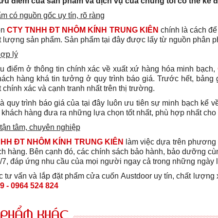
ưu điểm của sản phẩm và dịch vụ của chúng tôi có thể kể 
m có nguồn gốc uy tín, rõ ràng
ọn
CTY TNHH ĐT NHÔM KÍNH TRUNG KIÊN
chính là cách để
t lượng sản phẩm. Sản phẩm tại đây được lấy từ nguồn phân p
ợp lý
u điểm ở thông tin chính xác về xuất xứ hàng hóa minh bạch,
hách hàng khá tin tưởng ở quy trình báo giá. Trước hết, bảng 
 chính xác và cạnh tranh nhất trên thị trường.
là quy trình báo giá của tại đây luôn ưu tiên sự minh bạch kể 
 khách hàng đưa ra những lựa chọn tốt nhất, phù hợp nhất cho
 tận tâm, chuyên nghiệp
NHH ĐT NHÔM KÍNH TRUNG KIÊN
làm việc dựa trên phương c
ch hàng. Bên cạnh đó, các chính sách bảo hành, bảo dưỡng cù
/7, đáp ứng nhu cầu của mọi người ngay cả trong những ngày lễ
tư vấn và lắp đặt phẩm cửa cuốn Austdoor uy tín, chất lượng xi
9 - 0964 524 824
 PHẨM KHÁC