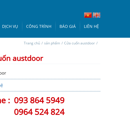
DỊCH VỤ
CÔNG TRÌNH
BÁO GIÁ
LIÊN HỆ
Trang chủ
/
sản phẩm
/
Cửa cuốn austdoor
/
uốn austdoor
oor
hệ
ne :
093 864 5949
0964 524 824