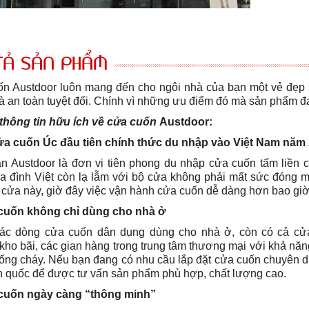
TẢ SẢN PHẨM
n Austdoor luôn mang đến cho ngôi nhà của bạn một vẻ đẹp 
và an toàn tuyệt đối. Chính vì những ưu điểm đó mà sản phẩm đ
hông tin hữu ích về cửa cuốn
Austdoor:
ửa cuốn Úc đầu tiên chính thức du nhập vào Việt Nam năm
n Austdoor là đơn vị tiên phong du nhập cửa cuốn tấm liền
ia đình Việt còn lạ lẫm với bộ cửa không phải mất sức đóng m
 cửa này, giờ đây việc vận hành cửa cuốn dễ dàng hơn bao giờ h
cuốn không chỉ dùng cho nhà ở
ác dòng cửa cuốn dân dụng dùng cho nhà ở, còn có cả cử
 kho bãi, các gian hàng trong trung tâm thương mại với khả n
ống cháy. Nếu bạn đang có nhu cầu lắp đặt cửa cuốn chuyên dụn
àn quốc để được tư vấn sản phẩm phù hợp, chất lượng cao.
cuốn ngày càng “thông minh”