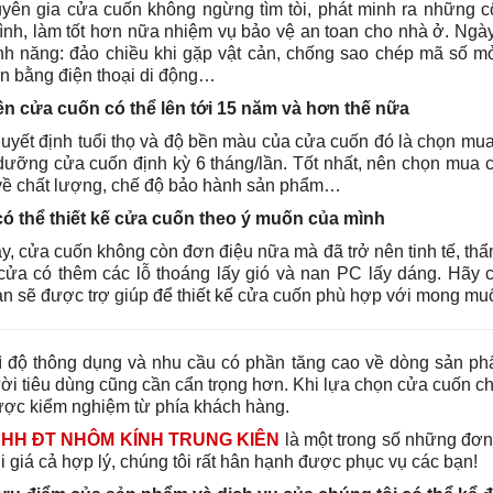
yên gia cửa cuốn không ngừng tìm tòi, phát minh ra những 
ình, làm tốt hơn nữa nhiệm vụ bảo vệ an toan cho nhà ở. Ng
ính năng: đảo chiều khi gặp vật cản, chống sao chép mã số m
n bằng điện thoại di động…
ền cửa cuốn có thể lên tới 15 năm và hơn thế nữa
quyết định tuổi thọ và độ bền màu của cửa cuốn đó là chọn mu
dưỡng cửa cuốn định kỳ 6 tháng/lần. Tốt nhất, nên chọn mua
về chất lượng, chế độ bảo hành sản phẩm…
có thể thiết kế cửa cuốn theo ý muốn của mình
y, cửa cuốn không còn đơn điệu nữa mà đã trở nên tinh tế, thẩ
cửa có thêm các lỗ thoáng lấy gió và nan PC lấy dáng. Hãy
ạn sẽ được trợ giúp để thiết kế cửa cuốn phù hợp với mong mu
ì độ thông dụng và nhu cầu có phần tăng cao về dòng sản p
ời tiêu dùng cũng cần cẩn trọng hơn. Khi lựa chọn cửa cuốn c
được kiểm nghiệm từ phía khách hàng.
NHH ĐT NHÔM KÍNH TRUNG KIÊN
là một trong số những đơn
 giá cả hợp lý
, chúng tôi rất hân hạnh được phục vụ các bạn!