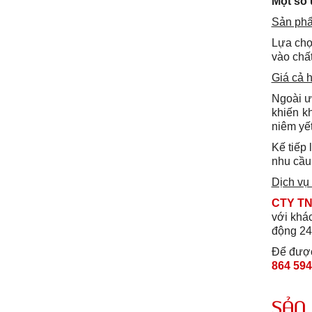
Một số 
Sản phẩ
Lựa ch
vào chấ
Giá cả h
Ngoài ư
khiến k
niêm yết
Kế tiếp 
nhu cầu
Dịch vụ
CTY T
với khá
động 24
Để được 
864 594
SẢN