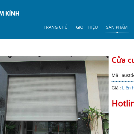
TRANG CHỦ
GIỚI THIỆU
SẢN PHẨM
Cửa c
Mã : austd
Giá :
Liên 
Hotli