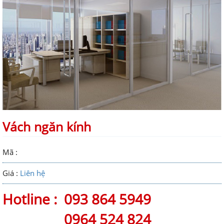
Vách ngăn kính
Mã :
Giá :
Liên hệ
Hotline :
093 864 5949
0964 524 824