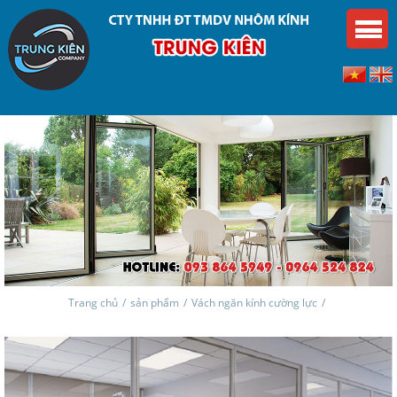
Trang chủ
/
sản phẩm
/
Vách ngăn kính cường lực
/