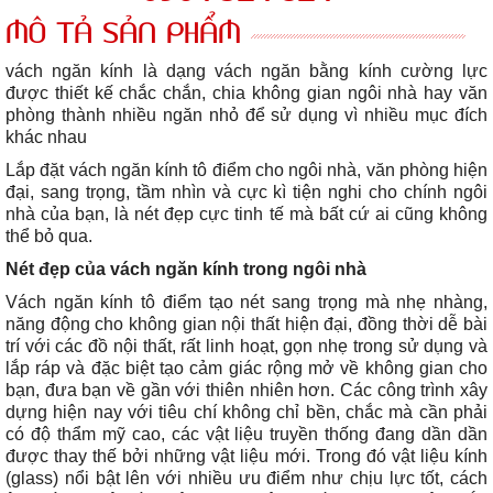
MÔ TẢ SẢN PHẨM
vách ngăn kính
là dạng vách ngăn bằng kính cường lực
được thiết kế chắc chắn,
chia không gian ngôi nhà hay văn
phòng thành nhiều ngăn nhỏ để
sử dụng vì nhiều mục đích
khác nhau
Lắp đặt vách ngăn kính tô điểm cho ngôi nhà, văn phòng hiện
đại, sang trọng, tầm nhìn và cực kì tiện nghi cho chính ngôi
nhà của bạn, là nét đẹp cực tinh tế mà bất cứ ai cũng không
thể bỏ qua.
Nét đẹp của vách ngăn kính trong ngôi nhà
Vách ngăn kính tô điểm tạo nét sang trọng mà nhẹ nhàng,
năng động cho không gian nội thất hiện đại, đồng thời dễ bài
trí với các đồ nội thất, rất linh hoạt, gọn nhẹ trong sử dụng và
lắp ráp và đặc biệt tạo cảm giác rộng mở về không gian cho
bạn, đưa bạn về gần với thiên nhiên hơn. Các công trình xây
dựng hiện nay với tiêu chí không chỉ bền, chắc mà cần phải
có độ thẩm mỹ cao, các vật liệu truyền thống đang dần dần
được thay thế bởi những vật liệu mới. Trong đó vật liệu kính
(glass) nổi bật lên với nhiều ưu điểm như chịu lực tốt, cách