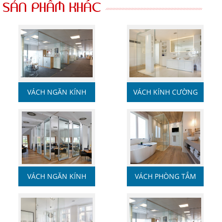
SẢN PHẨM KHÁC
VÁCH NGĂN KÍNH
VÁCH KÍNH CƯỜNG
CƯỜNG ...
LỰC
VÁCH NGĂN KÍNH
VÁCH PHÒNG TẮM
KÍNH