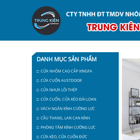
DANH MỤC SẢN PHẨM
□ CỬA NHÔM CAO CẤP XINGFA
□ CỬA CUỐN AUSTDOOR
□ CỬA NHỰA LÕI THÉP
□ CỬA CUỐN, CỬA KÉO ĐÀI LOAN
□ VÁCH NGĂN KÍNH CƯỜNG LỰC
□ CẦU THANG, LAN CAN KÍNH
□ PHÒNG TẮM KÍNH CƯỜNG LỰC
□ CỬA KÉO, CỬA CUỐN ĐỨC