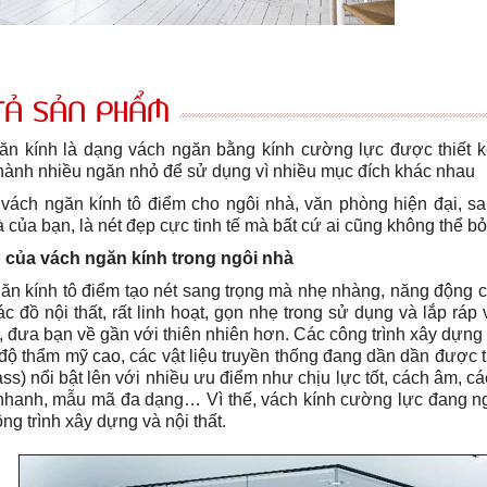
TẢ SẢN PHẨM
ăn kính
là dạng vách ngăn bằng kính cường lực được thiết k
hành nhiều ngăn nhỏ để
sử dụng vì nhiều mục đích khác nhau
 vách ngăn kính tô điểm cho ngôi nhà, văn phòng hiện đại, san
 của bạn, là nét đẹp cực tinh tế mà bất cứ ai cũng không thể bỏ
 của vách ngăn kính trong ngôi nhà
ăn kính tô điểm tạo nét sang trọng mà nhẹ nhàng, năng động ch
các đồ nội thất, rất linh hoạt, gọn nhẹ trong sử dụng và lắp r
 đưa bạn về gần với thiên nhiên hơn. Các công trình xây dựng 
độ thẩm mỹ cao, các vật liệu truyền thống đang dần dần được th
ass) nổi bật lên với nhiều ưu điểm như chịu lực tốt, cách âm, c
 nhanh, mẫu mã đa dạng… Vì thế, vách kính cường lực đang ng
ng trình xây dựng và nội thất.