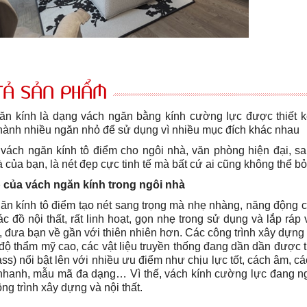
TẢ SẢN PHẨM
ăn kính
là dạng vách ngăn bằng kính cường lực được thiết k
hành nhiều ngăn nhỏ để
sử dụng vì nhiều mục đích khác nhau
 vách ngăn kính tô điểm cho ngôi nhà, văn phòng hiện đại, san
 của bạn, là nét đẹp cực tinh tế mà bất cứ ai cũng không thể bỏ
 của vách ngăn kính trong ngôi nhà
ăn kính tô điểm tạo nét sang trọng mà nhẹ nhàng, năng động ch
các đồ nội thất, rất linh hoạt, gọn nhẹ trong sử dụng và lắp r
 đưa bạn về gần với thiên nhiên hơn. Các công trình xây dựng 
độ thẩm mỹ cao, các vật liệu truyền thống đang dần dần được th
ass) nổi bật lên với nhiều ưu điểm như chịu lực tốt, cách âm, c
 nhanh, mẫu mã đa dạng… Vì thế, vách kính cường lực đang ng
ng trình xây dựng và nội thất.