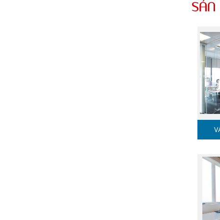
SẢN
V