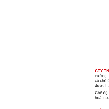
CTY T
cường l
có chế 
được hư
Chế độ 
hoàn toà