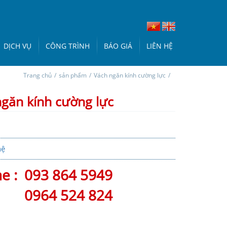
DỊCH VỤ
CÔNG TRÌNH
BÁO GIÁ
LIÊN HỆ
Trang chủ
/
sản phẩm
/
Vách ngăn kính cường lực
/
găn kính cường lực
hệ
ne :
093 864 5949
0964 524 824