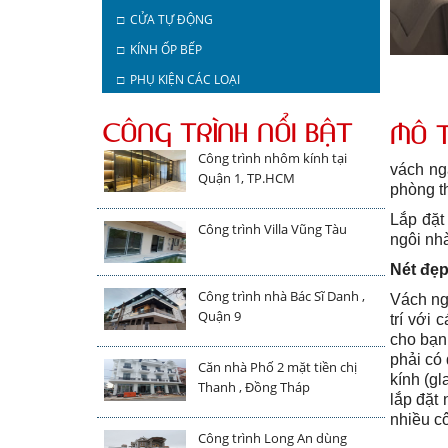
□ CỬA TỰ ĐỘNG
□ KÍNH ỐP BẾP
□ PHỤ KIỆN CÁC LOẠI
CÔNG TRÌNH NỔI BẬT
MÔ 
Công trình nhôm kính tại
vách ng
Quận 1, TP.HCM
phòng t
Lắp đặt
Công trình Villa Vũng Tàu
ngôi nhà
Nét đẹp
Công trình nhà Bác Sĩ Danh ,
Vách ng
Quận 9
trí với 
cho bạn,
phải có 
Căn nhà Phố 2 mặt tiền chị
kính (gl
Thanh , Đồng Tháp
lắp đặt
nhiều cô
Công trình Long An dùng