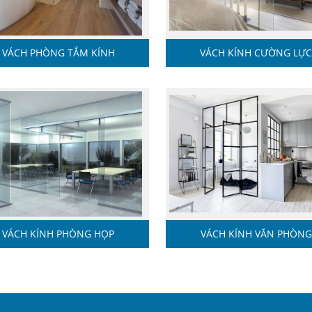
VÁCH PHÒNG TẮM KÍNH
VÁCH KÍNH CƯỜNG LỰ
VÁCH KÍNH PHÒNG HỌP
VÁCH KÍNH VĂN PHÒNG