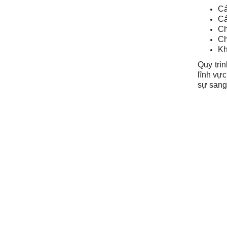
Cá
Cá
Ch
Ch
Kh
Quy trì
lĩnh vực
sự sang