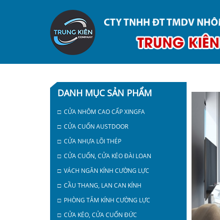
DANH MỤC SẢN PHẨM
□ CỬA NHÔM CAO CẤP XINGFA
□ CỬA CUỐN AUSTDOOR
□ CỬA NHỰA LÕI THÉP
□ CỬA CUỐN, CỬA KÉO ĐÀI LOAN
□ VÁCH NGĂN KÍNH CƯỜNG LỰC
□ CẦU THANG, LAN CAN KÍNH
□ PHÒNG TẮM KÍNH CƯỜNG LỰC
□ CỬA KÉO, CỬA CUỐN ĐỨC