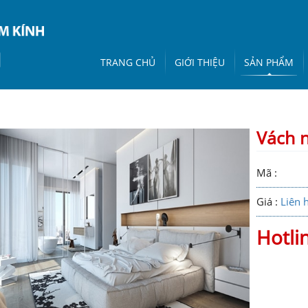
TRANG CHỦ
GIỚI THIỆU
SẢN PHẨM
Vách n
Mã :
Giá :
Liên 
Hotli