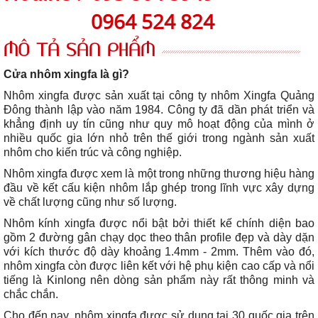
0964 524 824
MÔ TẢ SẢN PHẨM
Cửa nhôm xingfa là gì?
Nhôm xingfa được sản xuất tại công ty nhôm Xingfa Quảng
Đông thành lập vào năm 1984. Công ty đã dần phát triển và
khẳng định uy tín cũng như quy mô hoạt động của mình ở
nhiều quốc gia lớn nhỏ trên thế giới trong ngành sản xuất
nhôm cho kiến trúc và công nghiệp.
Nhôm xingfa được xem là một trong những thương hiệu hàng
đầu về kết cấu kiện nhôm lắp ghép trong lĩnh vực xây dựng
về chất lượng cũng như số lượng.
Nhôm kính xingfa được nổi bật bởi thiết kế chính diện bao
gồm 2 đường gân chạy dọc theo thân profile đẹp và dày dặn
với kích thước độ dày khoảng 1.4mm - 2mm. Thêm vào đó,
nhôm xingfa còn được liên kết với hệ phụ kiện cao cấp và nổi
tiếng là Kinlong nên dòng sản phẩm này rất thông minh và
chắc chắn.
Cho đến nay, nhôm xingfa được sử dụng tại 30 quốc gia trên