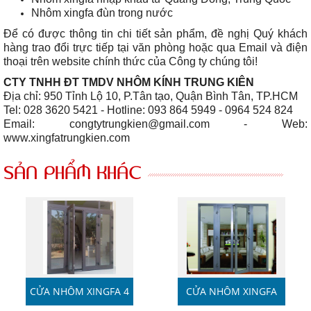
Nhôm xingfa đùn trong nước
Để có được thông tin chi tiết sản phẩm, đề nghị Quý khách
hàng trao đổi trực tiếp tại văn phòng hoặc qua Email và điện
thoại trên website chính thức của Công ty chúng tôi!
CTY TNHH ĐT TMDV NHÔM KÍNH TRUNG KIÊN
​Địa chỉ: 950 Tỉnh Lộ 10, P.Tân tạo, Quận Bình Tân, TP.HCM
Tel: 028 3620 5421 - Hotline: 093 864 5949 - 0964 524 824
Email: congtytrungkien@gmail.com - Web:
www.xingfatrungkien.com
SẢN PHẨM KHÁC
CỬA NHÔM XINGFA 4
CỬA NHÔM XINGFA