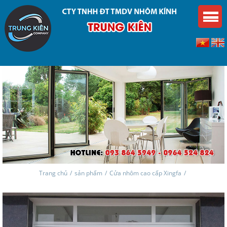
Trang chủ
/
sản phẩm
/
Cửa nhôm cao cấp Xingfa
/