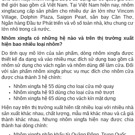
thế giới bao gồm cả Việt Nam. Tại Việt Nam hiện nay, nhôm
xingfacung cấp sản phẩm cho nhiều dự án lớn như Vincom
Village, Dolphin Plaza, Saigon Pearl, sân bay Cần Thơ,
Ngân hàng Đầu tư Phát triển và vô số toàn nhà, khu chung cư
lớn nhỏ trong cả nước.
Nhôm xingfa có những hệ nào và trên thị trường xuất
hiện bao nhiêu loại nhôm?
Do tính quy mô lớn của sản phẩm, dòng nhôm xingfa được
thiết kế đa dạng và vào nhiều mục đích sử dụng bao gồm cả
nhôm sử dụng cho vách ngăn và nhôm dùng để làm cửa. Đối
với sản phẩm nhôm xingfa phục vụ mục đích cho nhôm cửa
được chia thành 3 hệ chính:
Nhôm xingfa hệ 55 dùng cho loại cửa mở quay
Nhôm xingfa hệ 93 dùng cho loại cửa mở trượt
Nhôm xingfa hệ 65 dùng cho vách kín mặt dựng
Hiện nay trên thị trường xuất hiên rất nhiều loại với nhiều nhà
sản xuất khác nhau, chất lượng, mẫu mã khác nhau và cả giá
thành khác nhau. Nhưng nhôm xingfa hiện nay được chia
thành hai dòng chính:
Nhôm xingfa nhập khẩu từ Quảng Đông, Trung Quốc