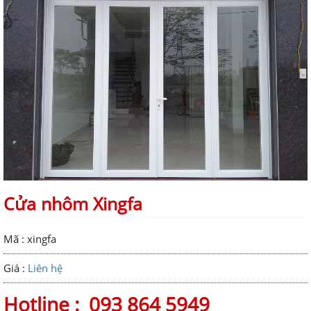
Cửa nhôm Xingfa
Mã : xingfa
Giá :
Liên hệ
Hotline :
093 864 5949