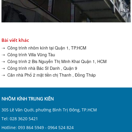
Bài viết khác
➝ Công trình nhôm kính tại Quận 1, TP.HCM
➝ Công trình Villa Vũng Tàu
➝ Công trình 2 Bis Nguyễn Thị Minh Khai Quận 1, HCM
➝ Công trình nhà Bác Sĩ Danh , Quận 9
➝ Căn nhà Phố 2 mặt tiền chị Thanh , Đồng Tháp
NHÔM KÍNH TRUNG KIÊN
305 Lê Văn Quới, phường Bình Trị Đông, TP.HCM
Tel: 028 3620 5421
Hotline: 093 864 5949 - 0964 524 824