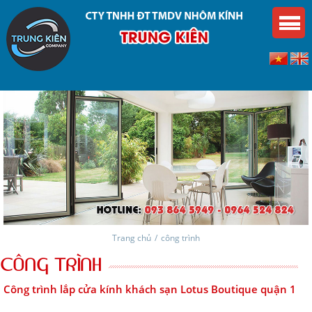
Trang chủ
/
công trình
CÔNG TRÌNH
Công trình lắp cửa kính khách sạn Lotus Boutique quận 1