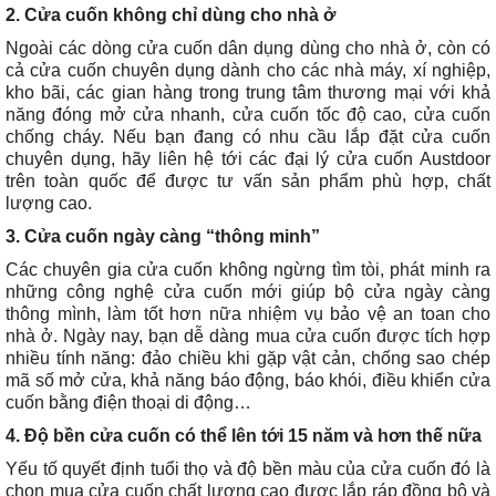
2. Cửa cuốn không chỉ dùng cho nhà ở
Ngoài các dòng cửa cuốn dân dụng dùng cho nhà ở, còn có
cả cửa cuốn chuyên dụng dành cho các nhà máy, xí nghiệp,
kho bãi, các gian hàng trong trung tâm thương mại với khả
năng đóng mở cửa nhanh, cửa cuốn tốc độ cao, cửa cuốn
chống cháy. Nếu bạn đang có nhu cầu lắp đặt cửa cuốn
chuyên dụng, hãy liên hệ tới các đại lý cửa cuốn Austdoor
trên toàn quốc để được tư vấn sản phẩm phù hợp, chất
lượng cao.
3. Cửa cuốn ngày càng “thông minh”
Các chuyên gia cửa cuốn không ngừng tìm tòi, phát minh ra
những công nghệ cửa cuốn mới giúp bộ cửa ngày càng
thông mình, làm tốt hơn nữa nhiệm vụ bảo vệ an toan cho
nhà ở. Ngày nay, bạn dễ dàng mua cửa cuốn được tích hợp
nhiều tính năng: đảo chiều khi gặp vật cản, chống sao chép
mã số mở cửa, khả năng báo động, báo khói, điều khiển cửa
cuốn bằng điện thoại di động…
4. Độ bền cửa cuốn có thể lên tới 15 năm và hơn thế nữa
Yếu tố quyết định tuổi thọ và độ bền màu của cửa cuốn đó là
chọn mua cửa cuốn chất lượng cao được lắp ráp đồng bộ và