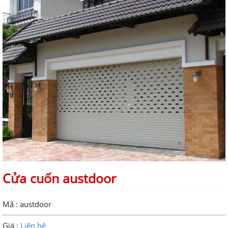
Cửa cuốn austdoor
Mã : austdoor
Giá :
Liên hệ