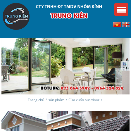
Trang chủ
/
sản phẩm
/
Cửa cuốn austdoor
/