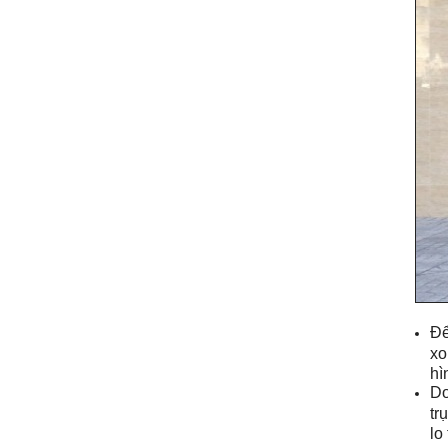
Để
xo
hì
Do
tr
lo