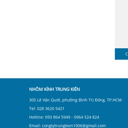
C
NHÔM KÍNH TRUNG KIÊN
305 Lê Văn Quới, phường Bình Trị Đông, TP.HCM
Tel: 028 3620 5421
Hotline: 093 864 5949 - 0964 524 824
Email: congtytrungkien1006@gmail.com