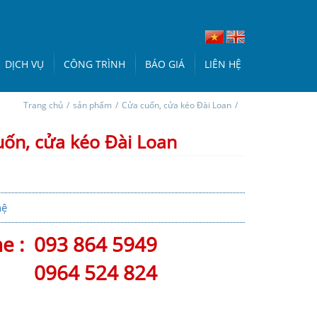
DỊCH VỤ
CÔNG TRÌNH
BÁO GIÁ
LIÊN HỆ
Trang chủ
/
sản phẩm
/
Cửa cuốn, cửa kéo Đài Loan
/
ốn, cửa kéo Đài Loan
hệ
ne :
093 864 5949
0964 524 824