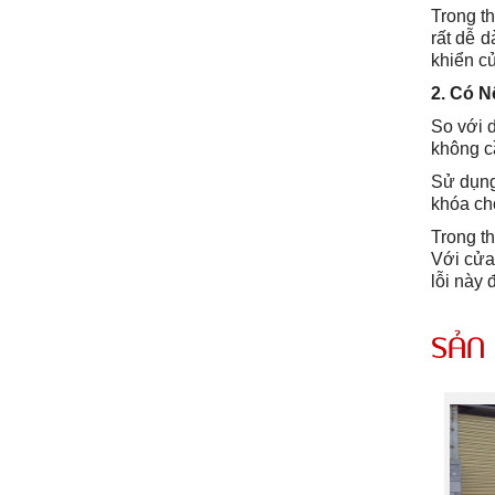
Trong t
rất dễ 
khiển c
2. Có 
So với 
không c
Sử dụng
khóa ch
Trong th
Với cửa
lỗi này 
SẢN