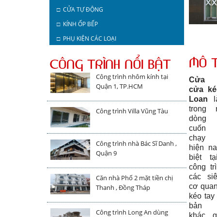
□ CỬA TỰ ĐỘNG
□ KÍNH ỐP BẾP
□ PHỤ KIỆN CÁC LOẠI
MÔ 
CÔNG TRÌNH NỔI BẬT
Công trình nhôm kính tại
Cửa c
Quận 1, TP.HCM
cửa ké
Loan
l
trong 
Công trình Villa Vũng Tàu
dòng
cuốn
chạy 
Công trình nhà Bác Sĩ Danh ,
hiện n
Quận 9
biệt t
công tr
các siê
Căn nhà Phố 2 mặt tiền chị
cơ qua
Thanh , Đồng Tháp
kéo tay
bản k
Công trình Long An dùng
khác g