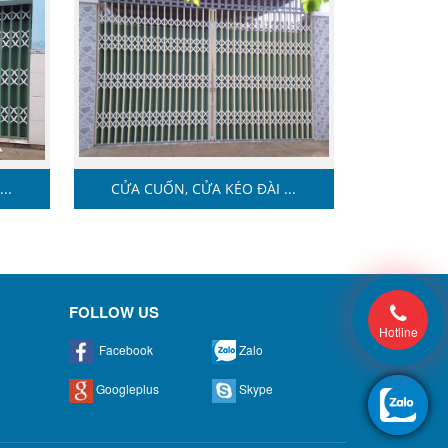
..
CỬA CUỐN, CỬA KÉO ĐÀI ...
FOLLOW US
Hotline
Facebook
Zalo
Googleplus
Skype