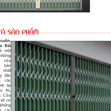
TẢ SẢN PHẨM
uốn,
o Đài
à một
những
 cửa
 bán
nhất
ay đặc
ại các
ình tại
u thị,
n. Cửa
 về cơ
hông
ì các