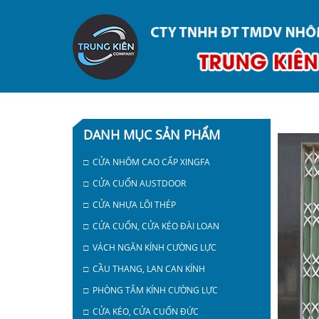
DANH MỤC SẢN PHẨM
□ CỬA NHÔM CAO CẤP XINGFA
□ CỬA CUỐN AUSTDOOR
□ CỬA NHỰA LÕI THÉP
□ CỬA CUỐN, CỬA KÉO ĐÀI LOAN
□ VÁCH NGĂN KÍNH CƯỜNG LỰC
□ CẦU THANG, LAN CAN KÍNH
□ PHÒNG TẮM KÍNH CƯỜNG LỰC
□ CỬA KÉO, CỬA CUỐN ĐỨC