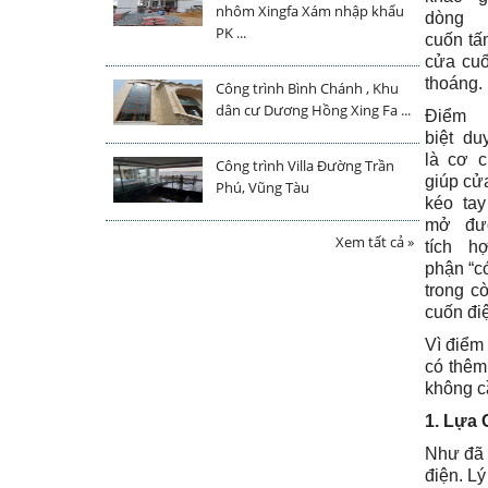
nhôm Xingfa Xám nhập khẩu
dòng
PK ...
cuốn tấ
cửa cu
thoáng.
Công trình Bình Chánh , Khu
dân cư Dương Hồng Xing Fa ...
Điểm 
biệt du
là cơ 
Công trình Villa Đường Trần
giúp cử
Phú, Vũng Tàu
kéo ta
mở đư
Xem tất cả »
tích h
phận “c
trong c
cuốn đi
Vì điểm 
có thêm
không cầ
1. Lựa 
Như đã 
điện. Lý