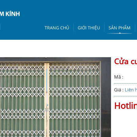
TRANG CHỦ
GIỚI THIỆU
SẢN PHẨM
Cửa cu
Mã :
Giá :
Liên 
Hotli