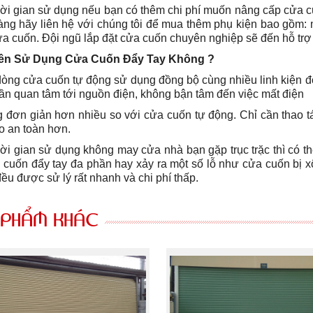
hời gian sử dụng nếu bạn có thêm chi phí muốn nâng cấp cửa c
dàng hãy liên hệ với chúng tôi để mua thêm phụ kiện bao gồm: 
ửa cuốn. Đội ngũ lắp đặt cửa cuốn chuyên nghiệp sẽ đến hỗ trợ
Nên Sử Dụng Cửa Cuốn Đẩy Tay Không ?
dòng cửa cuốn tự động sử dụng đồng bộ cùng nhiều linh kiện đ
ần quan tâm tới nguồn điện, không bận tâm đến việc mất điện
 đơn giản hơn nhiều so với cửa cuốn tự động. Chỉ cần thao t
o an toàn hơn.
ời gian sử dụng không may cửa nhà bạn gặp trục trặc thì có th
 cuốn đẩy tay đa phần hay xảy ra một số lỗ như cửa cuốn bị
đều được sử lý rất nhanh và chi phí thấp.
 PHẨM KHÁC