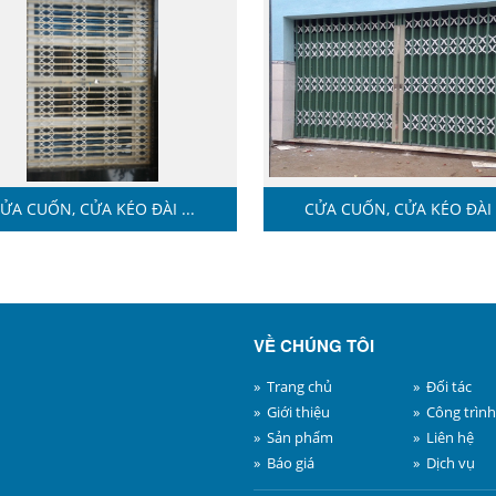
ỬA CUỐN, CỬA KÉO ĐÀI ...
CỬA CUỐN, CỬA KÉO ĐÀI .
VỀ CHÚNG TÔI
» Trang chủ
» Đối tác
» Giới thiệu
» Công trình
» Sản phẩm
» Liên hệ
» Báo giá
» Dịch vụ