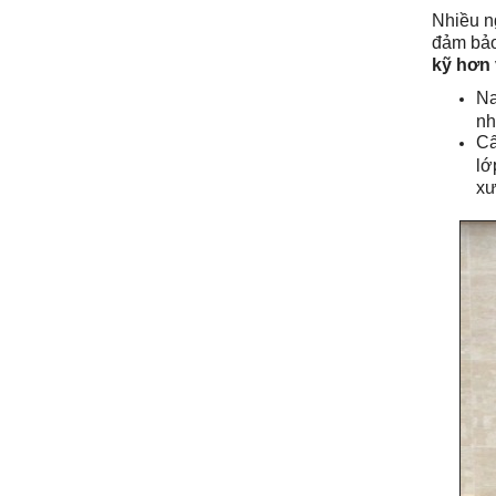
Nhiều n
đảm bảo
kỹ hơn 
Na
nh
Cấ
lớ
xư