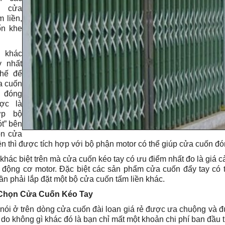
 cửa
m liền,
ốn khe
khác
y nhất
chế để
a cuốn
y đóng
ợc là
ợp bộ
ót” bên
òn cửa
ện thì được tích hợp với bộ phận motor có thể giúp cửa cuốn đó
khác biệt trên mà cửa cuốn kéo tay có ưu điểm nhất đo là giá cả
 động cơ motor. Đặc biệt các sản phẩm cửa cuốn đẩy tay có
n phải lắp đặt một bộ cửa cuốn tấm liền khác.
Chọn Cửa Cuốn Kéo Tay
nói ở trên dòng cửa cuốn đài loan giá rẻ được ưa chuộng và đ
 do không gì khác đó là bạn chỉ mất một khoản chi phí ban đầu 