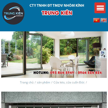
Trang chủ
/
sản phẩm
/
Cửa kéo, cửa cuốn Đức
/