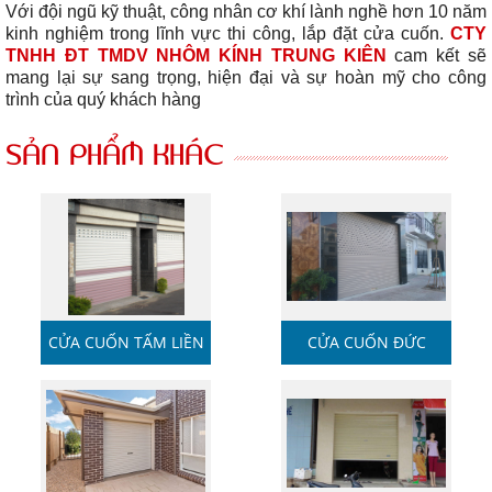
Với đội ngũ kỹ thuật, công nhân cơ khí lành nghề hơn 10 năm
kinh nghiệm trong lĩnh vực thi công, lắp đặt cửa cuốn.
CTY
TNHH ĐT TMDV NHÔM KÍNH TRUNG KIÊN
cam kết sẽ
mang lại sự sang trọng, hiện đại và sự hoàn mỹ cho công
trình của quý khách hàng
SẢN PHẨM KHÁC
CỬA CUỐN TẤM LIỀN
CỬA CUỐN ĐỨC