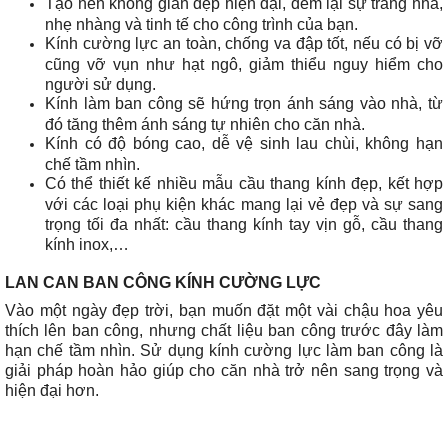
Tạo nên không gian đẹp hiện đại, đem lại sự trang nhã,
nhẹ nhàng và tinh tế cho công trình của bạn.
Kính cường lực an toàn, chống va đập tốt, nếu có bị vỡ
cũng vỡ vụn như hạt ngô, giảm thiểu nguy hiểm cho
người sử dụng.
Kính làm ban công sẽ hứng trọn ánh sáng vào nhà, từ
đó tăng thêm ánh sáng tự nhiên cho căn nhà.
Kính có độ bóng cao, dễ vệ sinh lau chùi, không hạn
chế tầm nhìn.
Có thể thiết kế nhiều mẫu cầu thang kính đẹp, kết hợp
với các loại phụ kiện khác mang lại vẻ đẹp và sự sang
trọng tối đa nhất: cầu thang kính tay vịn gỗ, cầu thang
kính inox,…
LAN CAN BAN CÔNG KÍNH CƯỜNG LỰC
Vào một ngày đẹp trời, bạn muốn đặt một vài chậu hoa yêu
thích lên ban công, nhưng chất liệu ban công trước đây làm
hạn chế tầm nhìn. Sử dụng kính cường lực làm ban công là
giải pháp hoàn hảo giúp cho căn nhà trở nên sang trọng và
hiện đại hơn.