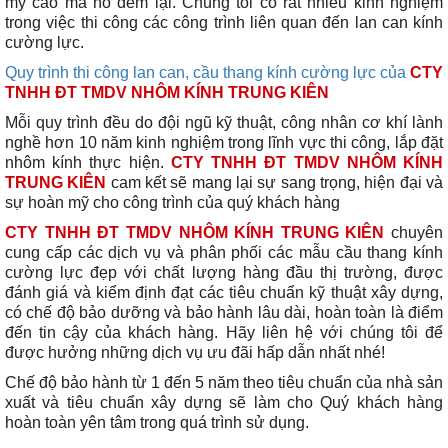
mỹ cao mà nó đem lại. Chúng tôi có rất nhiều kinh nghiệm
trong việc thi công các công trình liên quan đến lan can kính
cường lực.
Quy trình thi công lan can, cầu thang kính cường lực của
CTY
TNHH ĐT TMDV NHÔM KÍNH TRUNG KIÊN
Mỗi quy trình đều do đội ngũ kỹ thuật, công nhân cơ khí lành
nghề hơn 10 năm kinh nghiệm trong lĩnh vực thi công, lắp đặt
nhôm kính thực hiện.
CTY TNHH ĐT TMDV NHÔM KÍNH
TRUNG KIÊN
cam kết sẽ mang lại sự sang trọng, hiện đại và
sự hoàn mỹ cho công trình của quý khách hàng
CTY TNHH ĐT TMDV NHÔM KÍNH TRUNG KIÊN
chuyên
cung cấp các dịch vụ và phân phối các mẫu cầu thang kính
cường lực đẹp với chất lượng hàng đầu thị trường, được
đánh giá và kiểm định đạt các tiêu chuẩn kỹ thuật xây dựng,
có chế độ bảo dưỡng và bảo hành lâu dài, hoàn toàn là điểm
đến tin cậy của khách hàng. Hãy liên hệ với chúng tôi để
được hưởng những dịch vụ ưu đãi hấp dẫn nhất nhé!
Chế độ bảo hành từ 1 đến 5 năm theo tiêu chuẩn của nhà sản
xuất và tiêu chuẩn xây dựng sẽ làm cho Quý khách hàng
hoàn toàn yên tâm trong quá trình sử dụng.