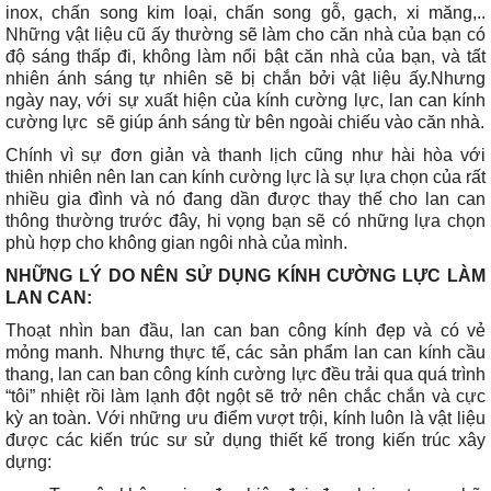
inox, chấn song kim loại, chấn song gỗ, gạch, xi măng,..
Những vật liệu cũ ấy thường sẽ làm cho căn nhà của bạn có
độ sáng thấp đi, không làm nổi bật căn nhà của bạn, và tất
nhiên ánh sáng tự nhiên sẽ bị chắn bởi vật liệu ấy.Nhưng
ngày nay, với sự xuất hiện của kính cường lực, lan can kính
cường lực sẽ giúp ánh sáng từ bên ngoài chiếu vào căn nhà.
Chính vì sự đơn giản và thanh lịch cũng như hài hòa với
thiên nhiên nên lan can kính cường lực là sự lựa chọn của rất
nhiều gia đình và nó đang dần được thay thế cho lan can
thông thường trước đây, hi vọng bạn sẽ có những lựa chọn
phù hợp cho không gian ngôi nhà của mình.
NHỮNG LÝ DO NÊN SỬ DỤNG KÍNH CƯỜNG LỰC LÀM
LAN CAN:
Thoạt nhìn ban đầu, lan can ban công kính đẹp và có vẻ
mỏng manh. Nhưng thực tế, các sản phẩm lan can kính cầu
thang, lan can ban công kính cường lực đều trải qua quá trình
“tôi” nhiệt rồi làm lạnh đột ngột sẽ trở nên chắc chắn và cực
kỳ an toàn. Với những ưu điểm vượt trội, kính luôn là vật liệu
được các kiến trúc sư sử dụng thiết kế trong kiến trúc xây
dựng: