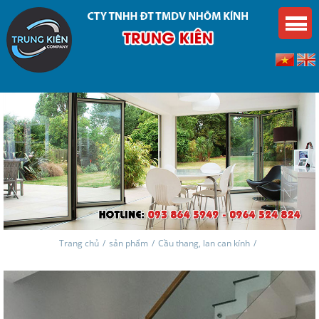
Trang chủ
/
sản phẩm
/
Cầu thang, lan can kính
/