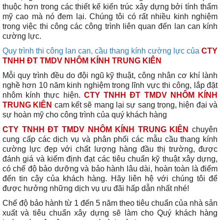
thuộc hơn trong các thiết kế kiến trúc xây dựng bởi tính thẩm
mỹ cao mà nó đem lại. Chúng tôi có rất nhiều kinh nghiệm
trong việc thi công các công trình liên quan đến lan can kính
cường lực.
Quy trình thi công lan can, cầu thang kính cường lực của
CTY
TNHH ĐT TMDV NHÔM KÍNH TRUNG KIÊN
Mỗi quy trình đều do đội ngũ kỹ thuật, công nhân cơ khí lành
nghề hơn 10 năm kinh nghiệm trong lĩnh vực thi công, lắp đặt
nhôm kính thực hiện.
CTY TNHH ĐT TMDV NHÔM KÍNH
TRUNG KIÊN
cam kết sẽ mang lại sự sang trọng, hiện đại và
sự hoàn mỹ cho công trình của quý khách hàng
CTY TNHH ĐT TMDV NHÔM KÍNH TRUNG KIÊN
chuyên
cung cấp các dịch vụ và phân phối các mẫu cầu thang kính
cường lực đẹp với chất lượng hàng đầu thị trường, được
đánh giá và kiểm định đạt các tiêu chuẩn kỹ thuật xây dựng,
có chế độ bảo dưỡng và bảo hành lâu dài, hoàn toàn là điểm
đến tin cậy của khách hàng. Hãy liên hệ với chúng tôi để
được hưởng những dịch vụ ưu đãi hấp dẫn nhất nhé!
Chế độ bảo hành từ 1 đến 5 năm theo tiêu chuẩn của nhà sản
xuất và tiêu chuẩn xây dựng sẽ làm cho Quý khách hàng