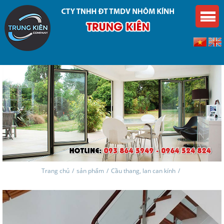
Trang chủ
/
sản phẩm
/
Cầu thang, lan can kính
/