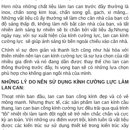
Hơn nữa những chất liệu làm lan can trước đây thường là
inox, chấn song kim loại, chấn song gỗ, gạch, xi măng,..
Những vật liệu cũ ấy thường sẽ làm cho căn nhà của bạn có
độ sáng thấp đi, không làm nổi bật căn nhà của bạn, và tất
nhiên ánh sáng tự nhiên sẽ bị chắn bởi vật liệu ấy.Nhưng
ngày nay, với sự xuất hiện của kính cường lực, lan can kính
cường lực sẽ giúp ánh sáng từ bên ngoài chiếu vào căn nhà.
Chính vì sự đơn giản và thanh lịch cũng như hài hòa với
thiên nhiên nên lan can kính cường lực là sự lựa chọn của rất
nhiều gia đình và nó đang dần được thay thế cho lan can
thông thường trước đây, hi vọng bạn sẽ có những lựa chọn
phù hợp cho không gian ngôi nhà của mình.
NHỮNG LÝ DO NÊN SỬ DỤNG KÍNH CƯỜNG LỰC LÀM
LAN CAN:
Thoạt nhìn ban đầu, lan can ban công kính đẹp và có vẻ
mỏng manh. Nhưng thực tế, các sản phẩm lan can kính cầu
thang, lan can ban công kính cường lực đều trải qua quá trình
“tôi” nhiệt rồi làm lạnh đột ngột sẽ trở nên chắc chắn và cực
kỳ an toàn. Với những ưu điểm vượt trội, kính luôn là vật liệu
được các kiến trúc sư sử dụng thiết kế trong kiến trúc xây