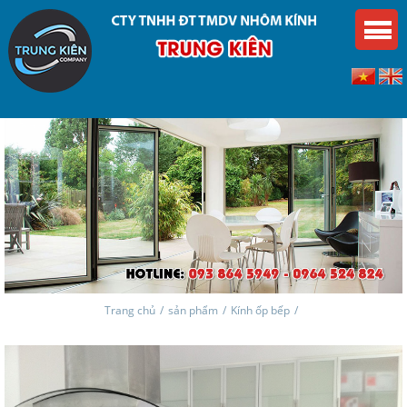
Trang chủ
/
sản phẩm
/
Kính ốp bếp
/