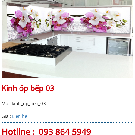
Kính ốp bếp 03
Mã : kinh_op_bep_03
Giá :
Liên hệ
Hotline :
093 864 5949