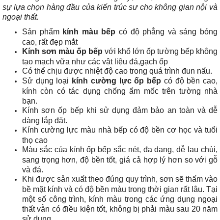
sự lựa chọn hàng đầu của kiến trúc sư cho không gian nội và
ngoại thất.
Sản phẩm
kính màu bếp
có độ phẳng và sáng bóng
cao, rất đẹp mắt
Kính sơn màu ốp bếp
với khổ lớn ốp tường bếp không
tạo mạch vữa như các vật liệu đá,gạch ốp
Có thể chịu được nhiệt độ cao trong quá trình đun nấu.
Sử dụng loại
kính cường lực ốp bếp
có độ bền cao,
kính còn có tác dụng chống ẩm mốc trên tường nhà
bạn.
Kính sơn ốp bếp khi sử dụng đảm bảo an toàn và dễ
dàng lắp đặt.
Kính cường lực màu nhà bếp có độ bền cơ học và tuổi
thọ cao
Màu sắc của kính ốp bếp sắc nét, đa dạng, dễ lau chùi,
sang trọng hơn, độ bền tốt, giá cả hợp lý hơn so với gỗ
và đá.
Khi được sản xuất theo đúng quy trình, sơn sẽ thấm vào
bề mặt kính và có độ bền màu trong thời gian rất lâu. Tại
một số công trình, kính màu trong các ứng dụng ngoại
thất vẫn có điều kiện tốt, không bị phải màu sau 20 năm
sử dụng.