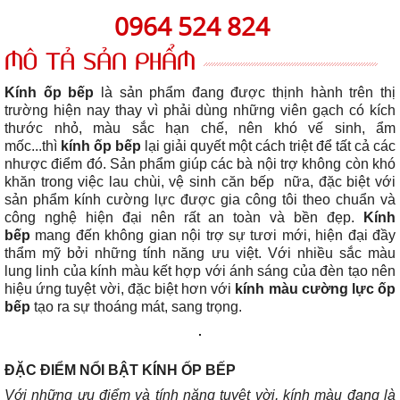
0964 524 824
MÔ TẢ SẢN PHẨM
Kính ốp bếp
là sản phẩm đang được thịnh hành trên thị
trường hiện nay thay vì phải dùng những viên gạch có kích
thước nhỏ, màu sắc hạn chế, nên khó vế sinh, ẩm
mốc...thì
kính ốp bếp
lại giải quyết một cách triệt để tất cả các
nhược điểm đó. Sản phẩm giúp các bà nội trợ không còn khó
khăn trong việc lau chùi, vệ sinh căn bếp nữa, đặc biệt với
sản phẩm kính cường lực được gia công tôi theo chuẩn và
công nghệ hiện đại nên rất an toàn và bền đẹp.
Kính
bếp
mang đến không gian nội trợ sự tươi mới, hiện đại đầy
thẩm mỹ bởi những tính năng ưu việt. Với nhiều sắc màu
lung linh của kính màu kết hợp với ánh sáng của đèn tạo nên
hiệu ứng tuyệt vời, đặc biệt hơn với
kính màu cường lực ốp
bếp
tạo ra sự thoáng mát, sang trọng.
ĐẶC ĐIỂM NỔI BẬT KÍNH ỐP BẾP
Với những ưu điểm và tính năng tuyệt vời, kính màu đang là