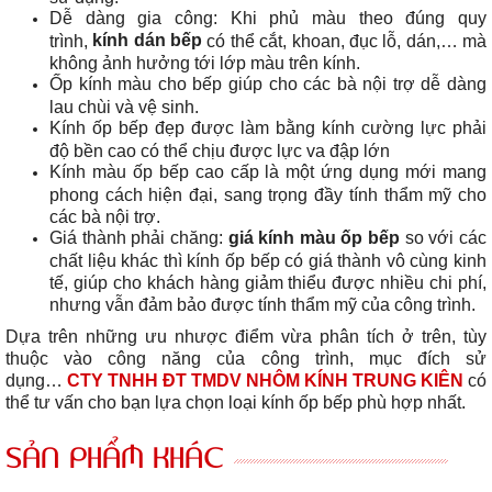
Dễ dàng gia công: Khi phủ màu theo đúng quy
kính dán bếp
trình,
có thể cắt, khoan, đục lỗ, dán,… mà
không ảnh hưởng tới lớp màu trên kính.
Ốp kính màu cho bếp giúp cho các bà nội trợ dễ dàng
lau chùi và vệ sinh.
Kính ốp bếp đẹp được làm bằng kính cường lực phải
độ bền cao có thể chịu được lực va đập lớn
Kính màu ốp bếp cao cấp là một ứng dụng mới mang
phong cách hiện đại, sang trọng đầy tính thẩm mỹ cho
các bà nội trợ.
Giá thành phải chăng:
giá kính màu ốp bếp
so với các
chất liệu khác thì kính ốp bếp có giá thành vô cùng kinh
tế, giúp cho khách hàng giảm thiểu được nhiều chi phí,
nhưng vẫn đảm bảo được tính thẩm mỹ của công trình.
Dựa trên những ưu nhược điểm vừa phân tích ở trên, tùy
thuộc vào công năng của công trình, mục đích sử
dụng…
CTY TNHH ĐT TMDV NHÔM KÍNH TRUNG KIÊN
có
thể tư vấn cho bạn lựa chọn loại kính ốp bếp phù hợp nhất.
SẢN PHẨM KHÁC