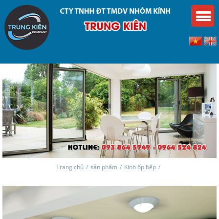
Trang chủ
/
sản phẩm
/
Kính ốp bếp
/