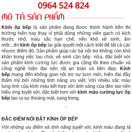
0964 524 824
MÔ TẢ SẢN PHẨM
Kính ốp bếp
là sản phẩm đang được thịnh hành trên thị
trường hiện nay thay vì phải dùng những viên gạch có kích
thước nhỏ, màu sắc hạn chế, nên khó vế sinh, ẩm
mốc...thì
kính ốp bếp
lại giải quyết một cách triệt để tất cả các
nhược điểm đó. Sản phẩm giúp các bà nội trợ không còn khó
khăn trong việc lau chùi, vệ sinh căn bếp nữa, đặc biệt với
sản phẩm kính cường lực được gia công tôi theo chuẩn và
công nghệ hiện đại nên rất an toàn và bền đẹp.
Kính
bếp
mang đến không gian nội trợ sự tươi mới, hiện đại đầy
thẩm mỹ bởi những tính năng ưu việt. Với nhiều sắc màu
lung linh của kính màu kết hợp với ánh sáng của đèn tạo nên
hiệu ứng tuyệt vời, đặc biệt hơn với
kính màu cường lực ốp
bếp
tạo ra sự thoáng mát, sang trọng.
ĐẶC ĐIỂM NỔI BẬT KÍNH ỐP BẾP
Với những ưu điểm và tính năng tuyệt vời, kính màu đang là