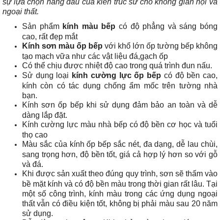
sự lựa chọn hàng đầu của kiến trúc sư cho không gian nội và
ngoại thất.
Sản phẩm
kính màu bếp
có độ phẳng và sáng bóng
cao, rất đẹp mắt
Kính sơn màu ốp bếp
với khổ lớn ốp tường bếp không
tạo mạch vữa như các vật liệu đá,gạch ốp
Có thể chịu được nhiệt độ cao trong quá trình đun nấu.
Sử dụng loại
kính cường lực ốp bếp
có độ bền cao,
kính còn có tác dụng chống ẩm mốc trên tường nhà
bạn.
Kính sơn ốp bếp khi sử dụng đảm bảo an toàn và dễ
dàng lắp đặt.
Kính cường lực màu nhà bếp có độ bền cơ học và tuổi
thọ cao
Màu sắc của kính ốp bếp sắc nét, đa dạng, dễ lau chùi,
sang trọng hơn, độ bền tốt, giá cả hợp lý hơn so với gỗ
và đá.
Khi được sản xuất theo đúng quy trình, sơn sẽ thấm vào
bề mặt kính và có độ bền màu trong thời gian rất lâu. Tại
một số công trình, kính màu trong các ứng dụng ngoại
thất vẫn có điều kiện tốt, không bị phải màu sau 20 năm
sử dụng.