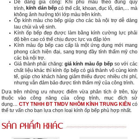
Dễ dàng gia công: Khi phủ màu theo đúng quy
kính dán bếp
trình,
có thể cắt, khoan, đục lỗ, dán,… mà
không ảnh hưởng tới lớp màu trên kính.
Ốp kính màu cho bếp giúp cho các bà nội trợ dễ dàng
lau chùi và vệ sinh.
Kính ốp bếp đẹp được làm bằng kính cường lực phải
độ bền cao có thể chịu được lực va đập lớn
Kính màu ốp bếp cao cấp là một ứng dụng mới mang
phong cách hiện đại, sang trọng đầy tính thẩm mỹ cho
các bà nội trợ.
Giá thành phải chăng:
giá kính màu ốp bếp
so với các
chất liệu khác thì kính ốp bếp có giá thành vô cùng kinh
tế, giúp cho khách hàng giảm thiểu được nhiều chi phí,
nhưng vẫn đảm bảo được tính thẩm mỹ của công trình.
Dựa trên những ưu nhược điểm vừa phân tích ở trên, tùy
thuộc vào công năng của công trình, mục đích sử
dụng…
CTY TNHH ĐT TMDV NHÔM KÍNH TRUNG KIÊN
có
thể tư vấn cho bạn lựa chọn loại kính ốp bếp phù hợp nhất.
SẢN PHẨM KHÁC