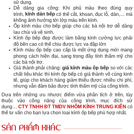
sử dụng.
Dễ dàng gia công: Khi phủ màu theo đúng quy
kính dán bếp
trình,
có thể cắt, khoan, đục lỗ, dán,… mà
không ảnh hưởng tới lớp màu trên kính.
Ốp kính màu cho bếp giúp cho các bà nội trợ dễ dàng
lau chùi và vệ sinh.
Kính ốp bếp đẹp được làm bằng kính cường lực phải
độ bền cao có thể chịu được lực va đập lớn
Kính màu ốp bếp cao cấp là một ứng dụng mới mang
phong cách hiện đại, sang trọng đầy tính thẩm mỹ cho
các bà nội trợ.
Giá thành phải chăng:
giá kính màu ốp bếp
so với các
chất liệu khác thì kính ốp bếp có giá thành vô cùng kinh
tế, giúp cho khách hàng giảm thiểu được nhiều chi phí,
nhưng vẫn đảm bảo được tính thẩm mỹ của công trình.
Dựa trên những ưu nhược điểm vừa phân tích ở trên, tùy
thuộc vào công năng của công trình, mục đích sử
dụng…
CTY TNHH ĐT TMDV NHÔM KÍNH TRUNG KIÊN
có
thể tư vấn cho bạn lựa chọn loại kính ốp bếp phù hợp nhất.
SẢN PHẨM KHÁC