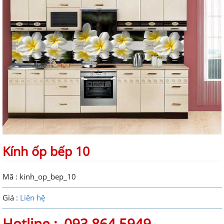
Kính ốp bếp 10
Mã : kinh_op_bep_10
Giá :
Liên hệ
Hotline :
093 864 5949