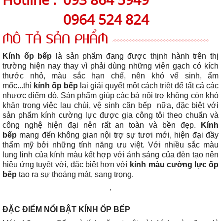
0964 524 824
MÔ TẢ SẢN PHẨM
Kính ốp bếp
là sản phẩm đang được thịnh hành trên thị
trường hiện nay thay vì phải dùng những viên gạch có kích
thước nhỏ, màu sắc hạn chế, nên khó vế sinh, ẩm
mốc...thì
kính ốp bếp
lại giải quyết một cách triệt để tất cả các
nhược điểm đó. Sản phẩm giúp các bà nội trợ không còn khó
khăn trong việc lau chùi, vệ sinh căn bếp nữa, đặc biệt với
sản phẩm kính cường lực được gia công tôi theo chuẩn và
công nghệ hiện đại nên rất an toàn và bền đẹp.
Kính
bếp
mang đến không gian nội trợ sự tươi mới, hiện đại đầy
thẩm mỹ bởi những tính năng ưu việt. Với nhiều sắc màu
lung linh của kính màu kết hợp với ánh sáng của đèn tạo nên
hiệu ứng tuyệt vời, đặc biệt hơn với
kính màu cường lực ốp
bếp
tạo ra sự thoáng mát, sang trọng.
ĐẶC ĐIỂM NỔI BẬT KÍNH ỐP BẾP