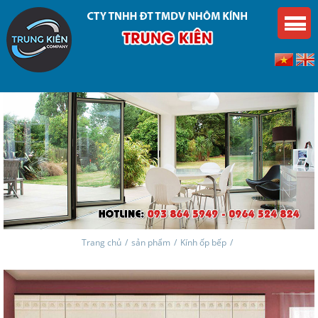
Trang chủ
/
sản phẩm
/
Kính ốp bếp
/