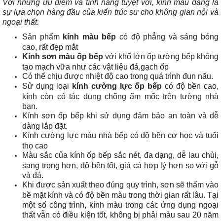
Với những ưu điểm và tính năng tuyệt vời, kính màu đang là
sự lựa chọn hàng đầu của kiến trúc sư cho không gian nội và
ngoại thất.
Sản phẩm
kính màu bếp
có độ phẳng và sáng bóng
cao, rất đẹp mắt
Kính sơn màu ốp bếp
với khổ lớn ốp tường bếp không
tạo mạch vữa như các vật liệu đá,gạch ốp
Có thể chịu được nhiệt độ cao trong quá trình đun nấu.
Sử dụng loại
kính cường lực ốp bếp
có độ bền cao,
kính còn có tác dụng chống ẩm mốc trên tường nhà
bạn.
Kính sơn ốp bếp khi sử dụng đảm bảo an toàn và dễ
dàng lắp đặt.
Kính cường lực màu nhà bếp có độ bền cơ học và tuổi
thọ cao
Màu sắc của kính ốp bếp sắc nét, đa dạng, dễ lau chùi,
sang trọng hơn, độ bền tốt, giá cả hợp lý hơn so với gỗ
và đá.
Khi được sản xuất theo đúng quy trình, sơn sẽ thấm vào
bề mặt kính và có độ bền màu trong thời gian rất lâu. Tại
một số công trình, kính màu trong các ứng dụng ngoại
thất vẫn có điều kiện tốt, không bị phải màu sau 20 năm